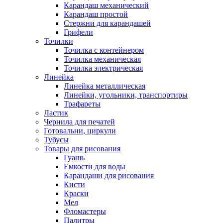
Карандаш механический
Карандаш простой
Стержни для карандашей
Грифели
Точилки
Точилка с контейнером
Точилка механическая
Точилка электрическая
Линейка
Линейка металлическая
Линейки, угольники, транспортиры
Трафареты
Ластик
Чернила для печатей
Готовальни, циркули
Тубусы
Товары для рисования
Гуашь
Емкости для воды
Карандаши для рисования
Кисти
Краски
Мел
Фломастеры
Палитры