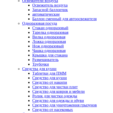
Освежители воздуха
Освежитель воздуха
Запасной баллончик
автоматические
Баллон сменный для автоосвежителя
Одноразовая посуда
Стакан одноразовый
Тарелка одноразовая
Вилка одноразовая
Ложка одноразовая
Нож одноразовый
Чашка одноразовая
Крышка для стакана
Размешиватель
Трубочки
Средства для кухни
Таблетки для ПММ
Средство для кухни
Средство от накипи
Средство для чистки плит
Средство для ковров и мебели
Ролик для чистки одежды
Средство для одежды и обуви
Средство для уничтожения грызунов
Средство от насекомых