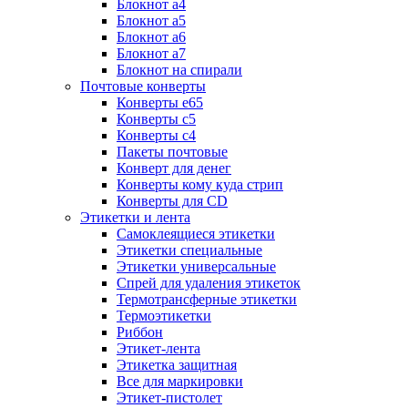
Блокнот а4
Блокнот а5
Блокнот а6
Блокнот а7
Блокнот на спирали
Почтовые конверты
Конверты е65
Конверты с5
Конверты с4
Пакеты почтовые
Конверт для денег
Конверты кому куда стрип
Конверты для CD
Этикетки и лента
Самоклеящиеся этикетки
Этикетки специальные
Этикетки универсальные
Спрей для удаления этикеток
Термотрансферные этикетки
Термоэтикетки
Риббон
Этикет-лента
Этикетка защитная
Все для маркировки
Этикет-пистолет