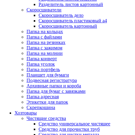
Разделитель листов картонный
Скоросшиватели
Скоросшиватель дело
Скоросшиватель пластиковый а4
Скоросшиватель картонный
Папка на кольцах
Папка с файлами
Папка на резинках
Папка с зажимом
Папка на молнии
Папка конверт
Папка уголок
Папка портфель
Планшет для бумаги
Подвесная регистратура
Архивные папки и короба
Папка для бумаг с завязками
Папка адресная
Этикетки для папок
Скрепкошина
Хозтовары
Чистящие средства
Средство универсальное чистящее
Средство для прочистки труб
Средство для чистки металла