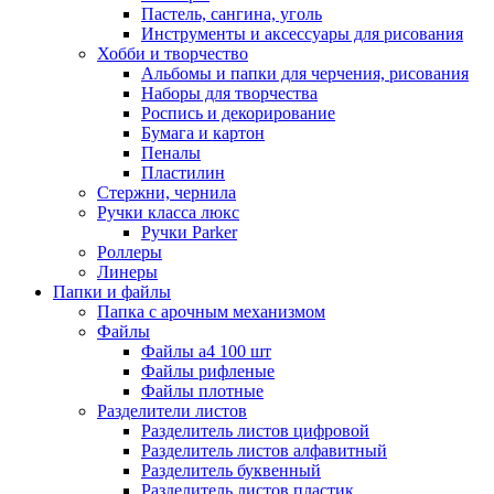
Пастель, сангина, уголь
Инструменты и аксессуары для рисования
Хобби и творчество
Альбомы и папки для черчения, рисования
Наборы для творчества
Роспись и декорирование
Бумага и картон
Пеналы
Пластилин
Стержни, чернила
Ручки класса люкс
Ручки Parker
Роллеры
Линеры
Папки и файлы
Папка с арочным механизмом
Файлы
Файлы а4 100 шт
Файлы рифленые
Файлы плотные
Разделители листов
Разделитель листов цифровой
Разделитель листов алфавитный
Разделитель буквенный
Разделитель листов пластик