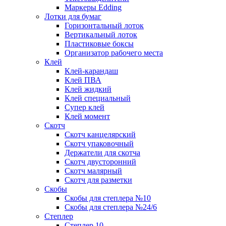
Маркеры Edding
Лотки для бумаг
Горизонтальный лоток
Вертикальный лоток
Пластиковые боксы
Организатор рабочего места
Клей
Клей-карандаш
Клей ПВА
Клей жидкий
Клей специальный
Супер клей
Клей момент
Скотч
Скотч канцелярский
Скотч упаковочный
Держатели для скотча
Скотч двусторонний
Скотч малярный
Скотч для разметки
Скобы
Скобы для степлера №10
Скобы для степлера №24/6
Степлер
Степлер 10