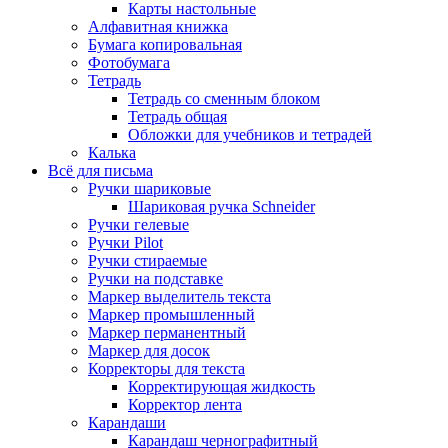
Карты настольные
Алфавитная книжка
Бумага копировальная
Фотобумага
Тетрадь
Тетрадь со сменным блоком
Тетрадь общая
Обложки для учебников и тетрадей
Калька
Всё для письма
Ручки шариковые
Шариковая ручка Schneider
Ручки гелевые
Ручки Pilot
Ручки стираемые
Ручки на подставке
Маркер выделитель текста
Маркер промышленный
Маркер перманентный
Маркер для досок
Корректоры для текста
Корректирующая жидкость
Корректор лента
Карандаши
Карандаш чернографитный