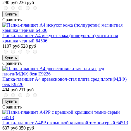
290 руб
236 руб
Купить
Сравнить
Папка-планшет A4 искусст кожа (полиуретан) магнитная
крышка черный 64506
1107 руб
528 руб
Купить
Сравнить
Папка-планшет A4 древесновол-стая плита сред плотн(МДФ)
беж E9226
404 руб
211 руб
Купить
Сравнить
Папка-планшет A4РР с крышкой крышкой темно-серый 64513
637 руб
350 руб