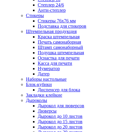
Степлер 24/6
Анти-степлер
Стикеры
Стикеры 76x76 мм
Подставка для стикеров
Штемпельная продукция
Краска штемпельная
Печать самонаборная
Штамп самонаборный
Подушка штемпельная
Оснастка для печати
Касса для печати
Нумератор
Датер
Наборы настольные
Блок-кубики
Диспенсер для блока
Закладки клейкие
Дыроколы
Дырокол для люверсов
Люверсы
Дырокол до 10 листов
Дырокол до 15 листов
Дырокол до 20 листов