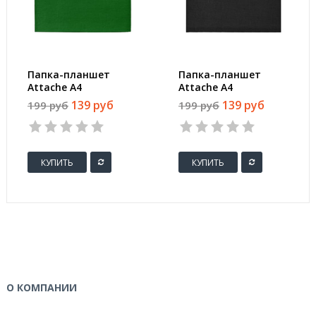
Папка-планшет
Папка-планшет
Attache A4
Attache A4
картонная зеленая
картонная черная
139 руб
139 руб
199 руб
199 руб
без крышки
без крышки
КУПИТЬ
КУПИТЬ
О КОМПАНИИ