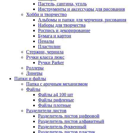
Пастель, сангина, уголь
Инструменты и аксессуары для рисования
Хобби и творчество
Альбомы и папки для черчения, рисования
Наборы для творчества
Роспись и декорирование
Бумага и картон
Пеналы
Пластилин
Стержни, чернила
Ручки класса люкс
Ручки Parker
Роллеры
Линеры
Папки и файлы
Папка с арочным механизмом
Файлы
Файлы а4 100 шт
Файлы рифленые
Файлы плотные
Разделители листов
Разделитель листов цифровой
Разделитель листов алфавитный
Разделитель буквенный
Разделитель листов пластик