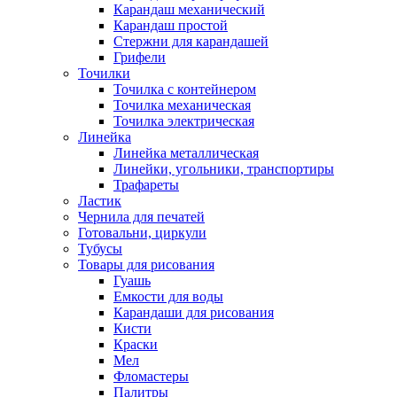
Карандаш механический
Карандаш простой
Стержни для карандашей
Грифели
Точилки
Точилка с контейнером
Точилка механическая
Точилка электрическая
Линейка
Линейка металлическая
Линейки, угольники, транспортиры
Трафареты
Ластик
Чернила для печатей
Готовальни, циркули
Тубусы
Товары для рисования
Гуашь
Емкости для воды
Карандаши для рисования
Кисти
Краски
Мел
Фломастеры
Палитры