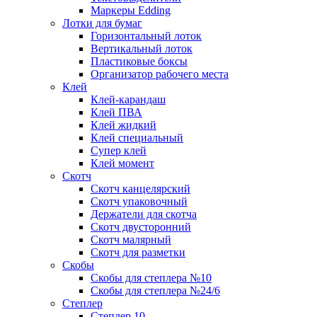
Маркеры Edding
Лотки для бумаг
Горизонтальный лоток
Вертикальный лоток
Пластиковые боксы
Организатор рабочего места
Клей
Клей-карандаш
Клей ПВА
Клей жидкий
Клей специальный
Супер клей
Клей момент
Скотч
Скотч канцелярский
Скотч упаковочный
Держатели для скотча
Скотч двусторонний
Скотч малярный
Скотч для разметки
Скобы
Скобы для степлера №10
Скобы для степлера №24/6
Степлер
Степлер 10