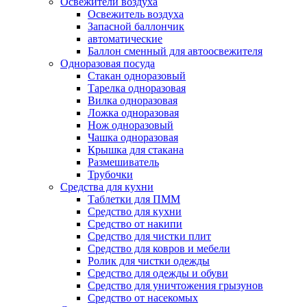
Освежители воздуха
Освежитель воздуха
Запасной баллончик
автоматические
Баллон сменный для автоосвежителя
Одноразовая посуда
Стакан одноразовый
Тарелка одноразовая
Вилка одноразовая
Ложка одноразовая
Нож одноразовый
Чашка одноразовая
Крышка для стакана
Размешиватель
Трубочки
Средства для кухни
Таблетки для ПММ
Средство для кухни
Средство от накипи
Средство для чистки плит
Средство для ковров и мебели
Ролик для чистки одежды
Средство для одежды и обуви
Средство для уничтожения грызунов
Средство от насекомых