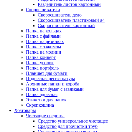
Разделитель листов картонный
Скоросшиватели
Скоросшиватель дело
Скоросшиватель пластиковый а4
Скоросшиватель картонный
Папка на кольцах
Папка с файлами
Папка на резинках
Папка с зажимом
Папка на молнии
Папка конверт
Папка уголок
Папка портфель
Планшет для бумаги
Подвесная регистратура
Архивные папки и короба
Папка для бумаг с завязками
Папка адресная
Этикетки для папок
Скрепкошина
Хозтовары
Чистящие средства
Средство универсальное чистящее
Средство для прочистки труб
Средство для чистки металла