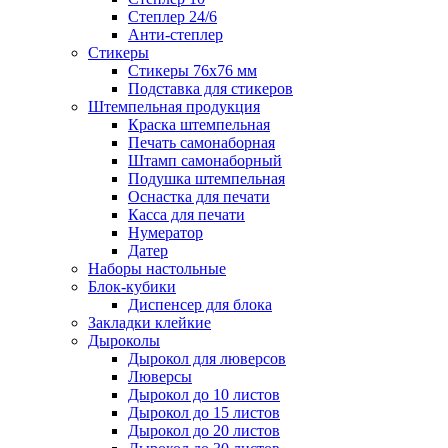
Степлер 24/6
Анти-степлер
Стикеры
Стикеры 76x76 мм
Подставка для стикеров
Штемпельная продукция
Краска штемпельная
Печать самонаборная
Штамп самонаборный
Подушка штемпельная
Оснастка для печати
Касса для печати
Нумератор
Датер
Наборы настольные
Блок-кубики
Диспенсер для блока
Закладки клейкие
Дыроколы
Дырокол для люверсов
Люверсы
Дырокол до 10 листов
Дырокол до 15 листов
Дырокол до 20 листов