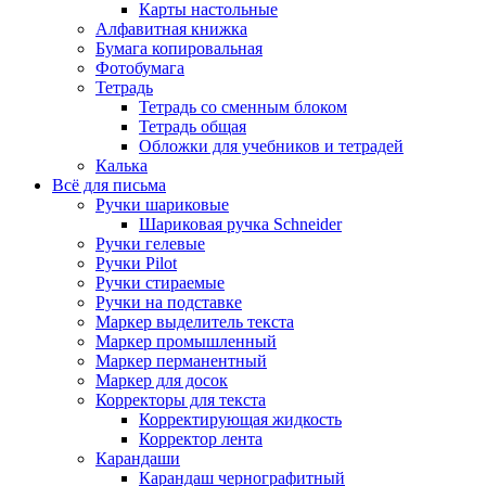
Карты настольные
Алфавитная книжка
Бумага копировальная
Фотобумага
Тетрадь
Тетрадь со сменным блоком
Тетрадь общая
Обложки для учебников и тетрадей
Калька
Всё для письма
Ручки шариковые
Шариковая ручка Schneider
Ручки гелевые
Ручки Pilot
Ручки стираемые
Ручки на подставке
Маркер выделитель текста
Маркер промышленный
Маркер перманентный
Маркер для досок
Корректоры для текста
Корректирующая жидкость
Корректор лента
Карандаши
Карандаш чернографитный