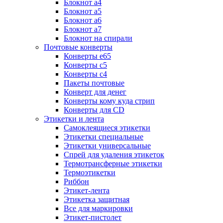
Блокнот а4
Блокнот а5
Блокнот а6
Блокнот а7
Блокнот на спирали
Почтовые конверты
Конверты е65
Конверты с5
Конверты с4
Пакеты почтовые
Конверт для денег
Конверты кому куда стрип
Конверты для CD
Этикетки и лента
Самоклеящиеся этикетки
Этикетки специальные
Этикетки универсальные
Спрей для удаления этикеток
Термотрансферные этикетки
Термоэтикетки
Риббон
Этикет-лента
Этикетка защитная
Все для маркировки
Этикет-пистолет