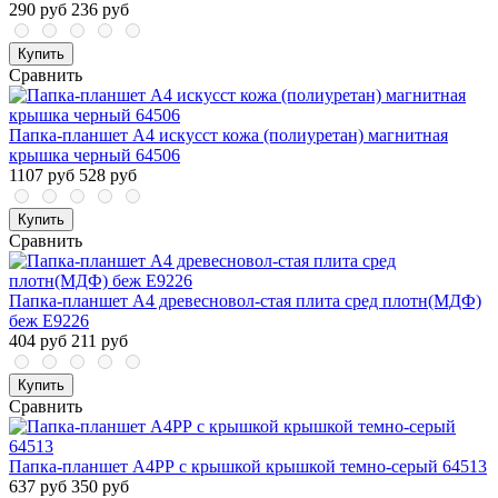
290 руб
236 руб
Купить
Сравнить
Папка-планшет A4 искусст кожа (полиуретан) магнитная
крышка черный 64506
1107 руб
528 руб
Купить
Сравнить
Папка-планшет A4 древесновол-стая плита сред плотн(МДФ)
беж E9226
404 руб
211 руб
Купить
Сравнить
Папка-планшет A4РР с крышкой крышкой темно-серый 64513
637 руб
350 руб