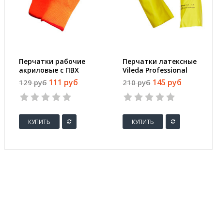
Перчатки рабочие
Перчатки латексные
акриловые с ПВХ
Vileda Professional
покрытием
Контракт желтые
111 руб
145 руб
129 руб
210 руб
(размер 6.5-7, ХS-S,
101016)
КУПИТЬ
КУПИТЬ