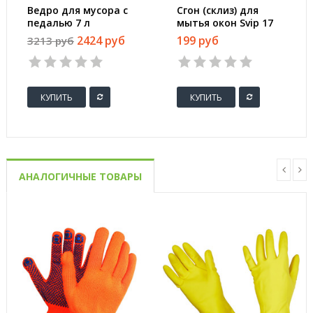
Ведро для мусора с
Сгон (склиз) для
педалью 7 л
мытья окон Svip 17
нержавеющая сталь
см с прорезиненной
2424 руб
199 руб
3213 руб
хром (20х23 см)
рукояткой
КУПИТЬ
КУПИТЬ
АНАЛОГИЧНЫЕ ТОВАРЫ