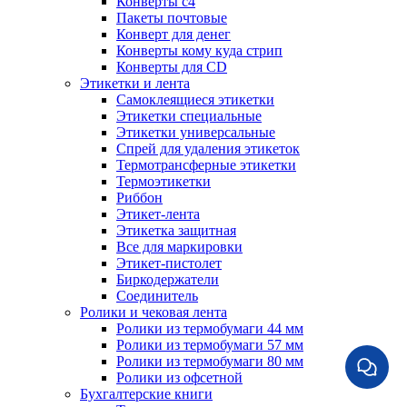
Конверты с4
Пакеты почтовые
Конверт для денег
Конверты кому куда стрип
Конверты для CD
Этикетки и лента
Самоклеящиеся этикетки
Этикетки специальные
Этикетки универсальные
Спрей для удаления этикеток
Термотрансферные этикетки
Термоэтикетки
Риббон
Этикет-лента
Этикетка защитная
Все для маркировки
Этикет-пистолет
Биркодержатели
Соединитель
Ролики и чековая лента
Ролики из термобумаги 44 мм
Ролики из термобумаги 57 мм
Ролики из термобумаги 80 мм
Ролики из офсетной
Бухгалтерские книги