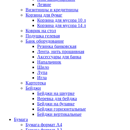
Лезвие
Визитницы и кредитницы
Корзина для бумаг
Корзина для мусора 10 л
Корзина для мусора 14 л
Коврик на стол
Подушка гелевая
Банк оборудование
Резинка банковская
Лента, нить прошивная
Аксессуары для банка
Напальчник
Шило
Лупа
Игла
Картотека
Бейджи
Бейджи на шнурке
Веревка для бейджа
Бейджи на булавке
Бейджи горизонтальные
Бейджи вертикальные
Бумага
Бумага формат А4
Бумага формат А3