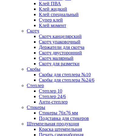
Клей ПВА
Клей жидкий
Клей специальный
Супер клей
Клей момент
Скотч
Скотч канцелярский
Скотч упаковочный
Держатели для скотча
Скотч двусторонний
Скотч малярный
Скотч для разметки
Скобы
Скобы для степлера №10
Скобы для степлера №24/6
Степлер
Степлер 10
Степлер 24/6
Анти-степлер
Стикеры
Стикеры 76x76 мм
Подставка для стикеров
Штемпельная продукция
Краска штемпельная
Печать самонаборная