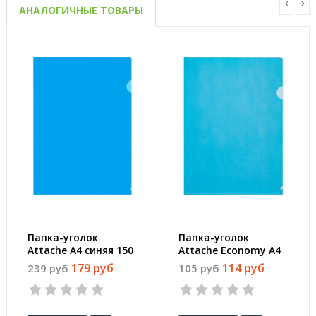
АНАЛОГИЧНЫЕ ТОВАРЫ
Папка-уголок
Папка-уголок
Attache A4 синяя 150
Attache Economy A4
мкм (10 штук в
синяя 100 мкм (10
179 руб
114 руб
239 руб
105 руб
упаковке)
штук в упаковке)