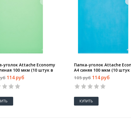
а-уголок Attache Economy
Папка-уголок Attache Ec
леная 100 мкм (10 штук в
A4 синяя 100 мкм (10 штук
овке)
упаковке)
114 руб
114 руб
руб
105 руб
ПИТЬ
КУПИТЬ