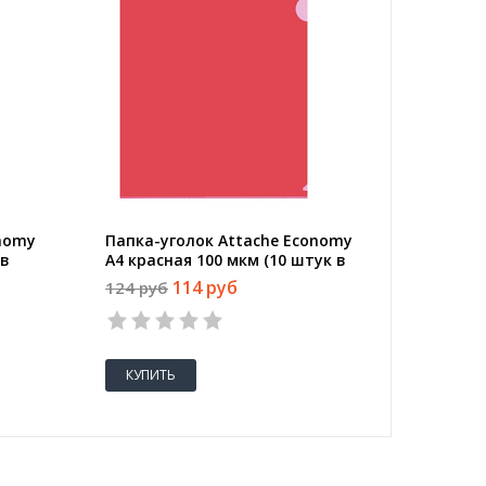
onomy
Папка-уголок Attache Economy
Папка-у
 в
A4 красная 100 мкм (10 штук в
A4 проз
упаковке)
штук в 
114 руб
124 руб
100 руб
КУПИТЬ
КУПИТ