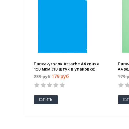
Папка-уголок Attache A4 синяя
Папк
150 мкм (10 штук в упаковке)
A4 зе
упак
179 руб
239 руб
179 
КУПИТЬ
КУ