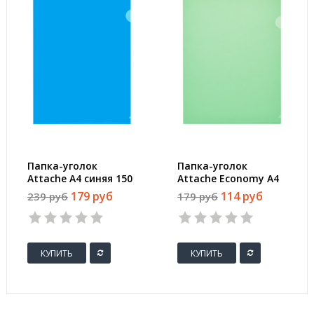
Папка-уголок
Папка-уголок
Attache A4 синяя 150
Attache Economy A4
мкм (10 штук в
зеленая 100 мкм (10
179 руб
114 руб
239 руб
179 руб
упаковке)
штук в упаковке)
КУПИТЬ
КУПИТЬ