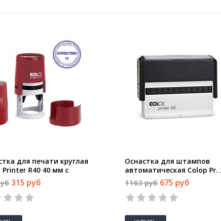
стка для печати круглая
Оснастка для штампов
 Printer R40 40 мм с
автоматическая Colop Pr. 
кой красная
15x75 мм
315 руб
675 руб
руб
1163 руб