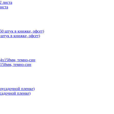
листа
 штук в книжке, офсет)
x158мм, темно-син
усадочной пленке)