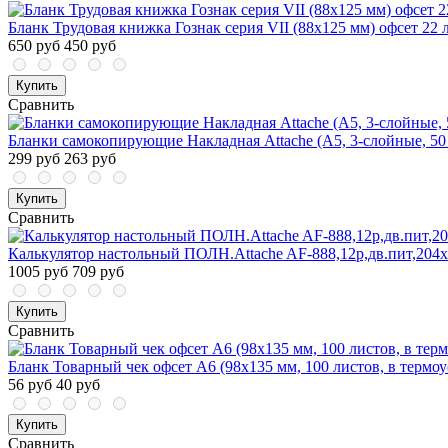
Бланк Трудовая книжка Гознак серия VII (88x125 мм) офсет 22 
650 руб
450 руб
Купить
Сравнить
Бланки самокопирующие Накладная Attache (A5, 3-слойные, 50
299 руб
263 руб
Купить
Сравнить
Калькулятор настольный ПОЛН.Attache AF-888,12р,дв.пит,204
1005 руб
709 руб
Купить
Сравнить
Бланк Товарный чек офсет А6 (98х135 мм, 100 листов, в термо
56 руб
40 руб
Купить
Сравнить