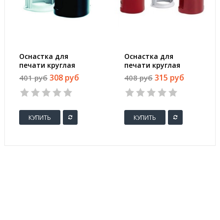
Оснастка для
Оснастка для
печати круглая
печати круглая
Colop Printer R40 40
Colop Printer R40 40
308 руб
315 руб
401 руб
408 руб
мм с крышкой
мм с крышкой
черная
красная
КУПИТЬ
КУПИТЬ