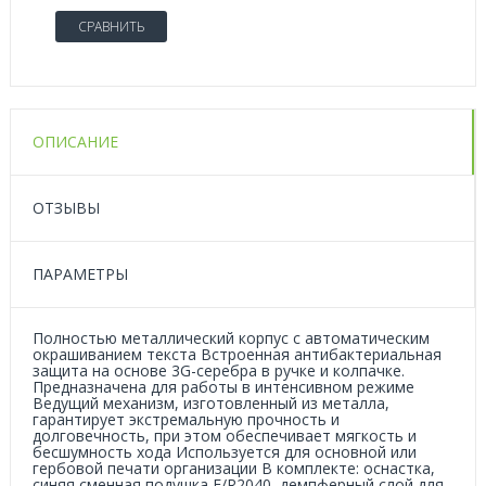
СРАВНИТЬ
ОПИСАНИЕ
ОТЗЫВЫ
ПАРАМЕТРЫ
Полностью металлический корпус c автоматическим
окрашиванием текста Встроенная антибактериальная
защита на основе 3G-серебра в ручке и колпачке.
Предназначена для работы в интенсивном режиме
Ведущий механизм, изготовленный из металла,
гарантирует экстремальную прочность и
долговечность, при этом обеспечивает мягкость и
бесшумность хода Используется для основной или
гербовой печати организации В комплекте: оснастка,
синяя сменная подушка Е/R2040, демпферный слой для