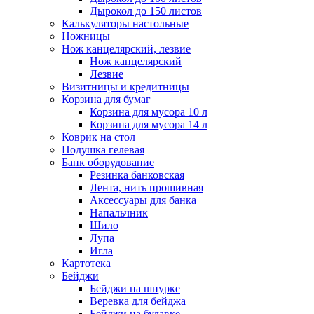
Дырокол до 150 листов
Калькуляторы настольные
Ножницы
Нож канцелярский, лезвие
Нож канцелярский
Лезвие
Визитницы и кредитницы
Корзина для бумаг
Корзина для мусора 10 л
Корзина для мусора 14 л
Коврик на стол
Подушка гелевая
Банк оборудование
Резинка банковская
Лента, нить прошивная
Аксессуары для банка
Напальчник
Шило
Лупа
Игла
Картотека
Бейджи
Бейджи на шнурке
Веревка для бейджа
Бейджи на булавке