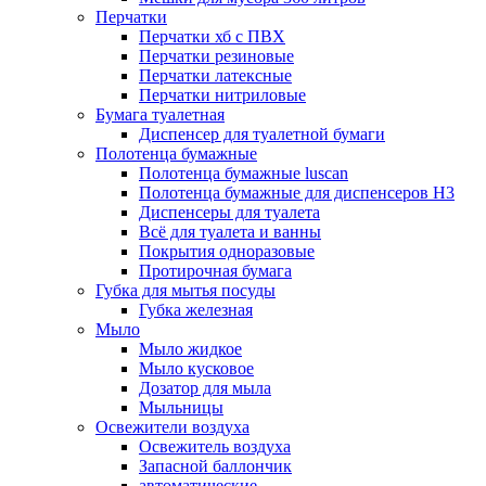
Перчатки
Перчатки хб с ПВХ
Перчатки резиновые
Перчатки латексные
Перчатки нитриловые
Бумага туалетная
Диспенсер для туалетной бумаги
Полотенца бумажные
Полотенца бумажные luscan
Полотенца бумажные для диспенсеров H3
Диспенсеры для туалета
Всё для туалета и ванны
Покрытия одноразовые
Протирочная бумага
Губка для мытья посуды
Губка железная
Мыло
Мыло жидкое
Мыло кусковое
Дозатор для мыла
Мыльницы
Освежители воздуха
Освежитель воздуха
Запасной баллончик
автоматические