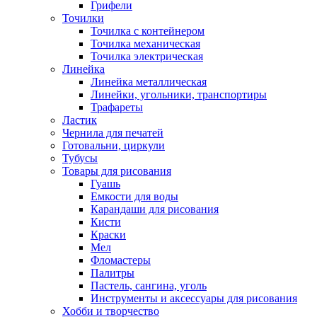
Грифели
Точилки
Точилка с контейнером
Точилка механическая
Точилка электрическая
Линейка
Линейка металлическая
Линейки, угольники, транспортиры
Трафареты
Ластик
Чернила для печатей
Готовальни, циркули
Тубусы
Товары для рисования
Гуашь
Емкости для воды
Карандаши для рисования
Кисти
Краски
Мел
Фломастеры
Палитры
Пастель, сангина, уголь
Инструменты и аксессуары для рисования
Хобби и творчество