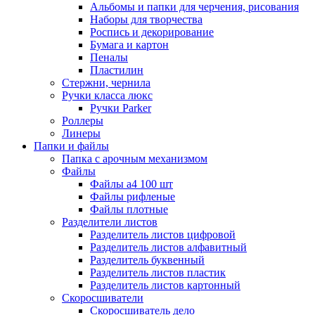
Альбомы и папки для черчения, рисования
Наборы для творчества
Роспись и декорирование
Бумага и картон
Пеналы
Пластилин
Стержни, чернила
Ручки класса люкс
Ручки Parker
Роллеры
Линеры
Папки и файлы
Папка с арочным механизмом
Файлы
Файлы а4 100 шт
Файлы рифленые
Файлы плотные
Разделители листов
Разделитель листов цифровой
Разделитель листов алфавитный
Разделитель буквенный
Разделитель листов пластик
Разделитель листов картонный
Скоросшиватели
Скоросшиватель дело