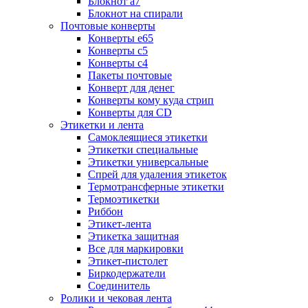
Блокнот а7
Блокнот на спирали
Почтовые конверты
Конверты е65
Конверты с5
Конверты с4
Пакеты почтовые
Конверт для денег
Конверты кому куда стрип
Конверты для CD
Этикетки и лента
Самоклеящиеся этикетки
Этикетки специальные
Этикетки универсальные
Спрей для удаления этикеток
Термотрансферные этикетки
Термоэтикетки
Риббон
Этикет-лента
Этикетка защитная
Все для маркировки
Этикет-пистолет
Биркодержатели
Соединитель
Ролики и чековая лента