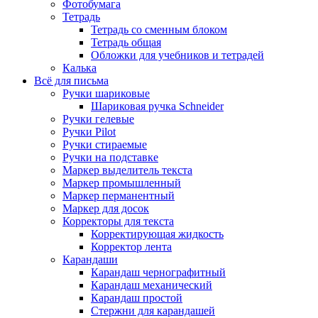
Фотобумага
Тетрадь
Тетрадь со сменным блоком
Тетрадь общая
Обложки для учебников и тетрадей
Калька
Всё для письма
Ручки шариковые
Шариковая ручка Schneider
Ручки гелевые
Ручки Pilot
Ручки стираемые
Ручки на подставке
Маркер выделитель текста
Маркер промышленный
Маркер перманентный
Маркер для досок
Корректоры для текста
Корректирующая жидкость
Корректор лента
Карандаши
Карандаш чернографитный
Карандаш механический
Карандаш простой
Стержни для карандашей