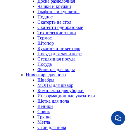
Доска разделочная
Чашки и кружки
Графины и кувшины
Поднос
Скатерть на стол
Скатерти одноразовые
Технические ткани
Термос
Штопор
Кухонный инвентарь
Посуда для чая и кофе
Стеклянная посуда
Посуда
Фильтры для воды
Инвентарь для пола
Швабры
МОПы для швабр
Комплекты для уборки
Информационные указатели
Щетка для пола
Веники
Совок
Тряпка
Метла
Сгон для пола