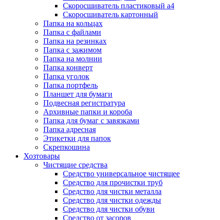
Скоросшиватель пластиковый а4
Скоросшиватель картонный
Папка на кольцах
Папка с файлами
Папка на резинках
Папка с зажимом
Папка на молнии
Папка конверт
Папка уголок
Папка портфель
Планшет для бумаги
Подвесная регистратура
Архивные папки и короба
Папка для бумаг с завязками
Папка адресная
Этикетки для папок
Скрепкошина
Хозтовары
Чистящие средства
Средство универсальное чистящее
Средство для прочистки труб
Средство для чистки металла
Средство для чистки одежды
Средство для чистки обуви
Средство от засоров