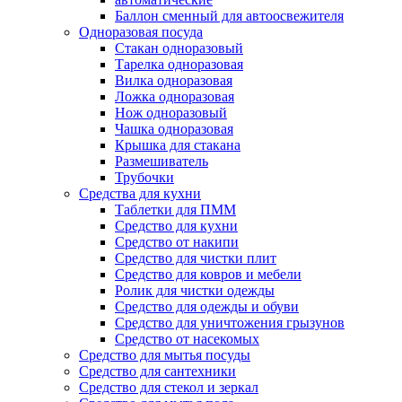
Баллон сменный для автоосвежителя
Одноразовая посуда
Стакан одноразовый
Тарелка одноразовая
Вилка одноразовая
Ложка одноразовая
Нож одноразовый
Чашка одноразовая
Крышка для стакана
Размешиватель
Трубочки
Средства для кухни
Таблетки для ПММ
Средство для кухни
Средство от накипи
Средство для чистки плит
Средство для ковров и мебели
Ролик для чистки одежды
Средство для одежды и обуви
Средство для уничтожения грызунов
Средство от насекомых
Средство для мытья посуды
Средство для сантехники
Средство для стекол и зеркал