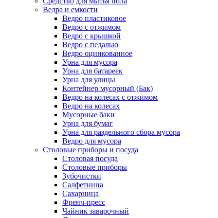
Средство для мытья пола
Ведра и емкости
Ведро пластиковое
Ведро с отжимом
Ведро с крышкой
Ведро с педалью
Ведро оцинкованное
Урна для мусора
Урна для батареек
Урна для улицы
Контейнер мусорный (Бак)
Ведро на колесах с отжимом
Ведро на колесах
Мусорные баки
Урна для бумаг
Урна для раздельного сбора мусора
Ведро для мусора
Столовые приборы и посуда
Столовая посуда
Столовые приборы
Зубочистки
Салфетница
Сахарница
Френч-пресс
Чайник заварочный