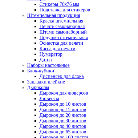
Стикеры 76x76 мм
Подставка для стикеров
Штемпельная продукция
Краска штемпельная
Печать самонаборная
Штамп самонаборный
Подушка штемпельная
Оснастка для печати
Касса для печати
Нумератор
Датер
Наборы настольные
Блок-кубики
Диспенсер для блока
Закладки клейкие
Дыроколы
Дырокол для люверсов
Люверсы
Дырокол до 10 листов
Дырокол до 15 листов
Дырокол до 20 листов
Дырокол до 30 листов
Дырокол до 40 листов
Дырокол до 65 листов
Дырокол до 100 листов