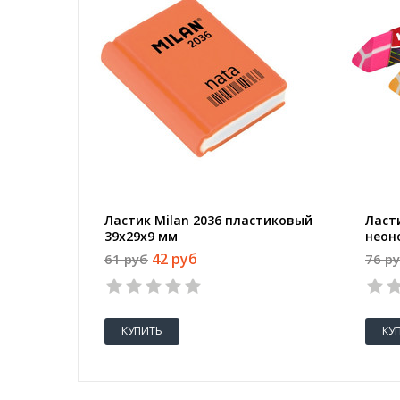
Ластик Milan 2036 пластиковый
Ласт
39х29х9 мм
неон
цвет 
42 руб
61 руб
76 р
КУПИТЬ
КУ