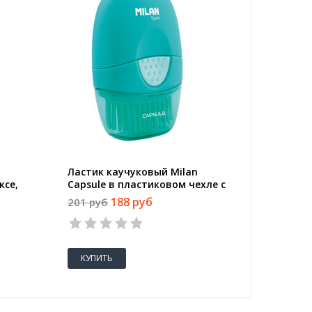
Ластик каучуковый Milan
Ластик 
ксе,
Capsule в пластиковом чехле с
CMM445,
щёткой, цв в асс
188 руб
201 руб
49 руб
КУПИТЬ
КУПИТ