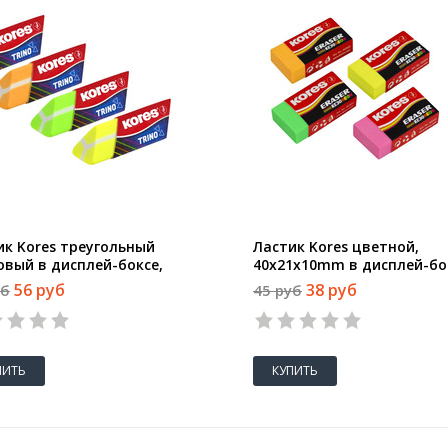
ик Kores треугольный
Ластик Kores цветной,
овый в дисплей-боксе,
40x21x10mm в дисплей-бо
в асс 40503
цвет в асс 40303
56 руб
38 руб
уб
45 руб
ПИТЬ
КУПИТЬ