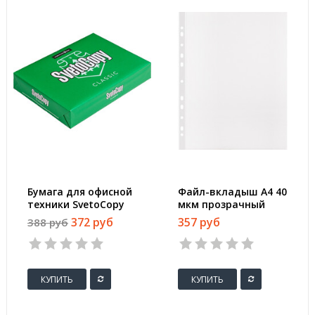
Бумага для офисной
Файл-вкладыш А4 40
техники SvetoCopy
мкм прозрачный
(A4, марка C, 80 г/
гладкий 100 штук в
372 руб
357 руб
388 руб
кв.м, 500 листов)
упаковке
КУПИТЬ
КУПИТЬ