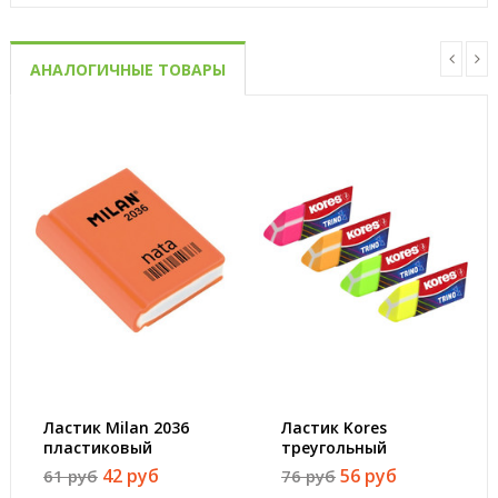
АНАЛОГИЧНЫЕ ТОВАРЫ
Ластик Milan 2036
Ластик Kores
пластиковый
треугольный
39х29х9 мм
неоновый в
42 руб
56 руб
61 руб
76 руб
дисплей-боксе, цвет