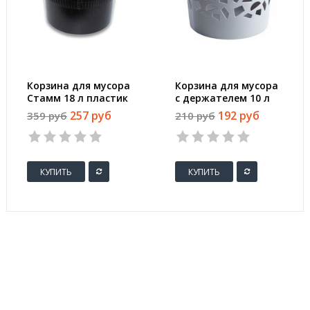
Корзина для мусора
Корзина для мусора
Стамм 18 л пластик
с держателем 10 л
черная (29.5х33 см)
пластик цвет в
257 руб
192 руб
359 руб
210 руб
ассортименте (26х26
см)
КУПИТЬ
КУПИТЬ