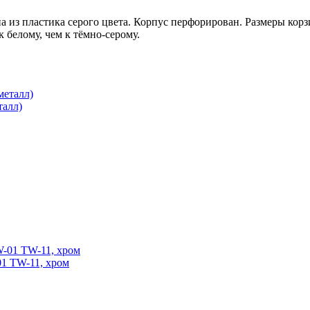
а из пластика серого цвета. Корпус перфорирован. Размеры корз
 белому, чем к тёмно-серому.
талл)
1 TW-11, хром