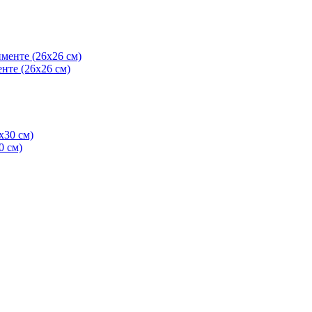
енте (26х26 см)
0 см)