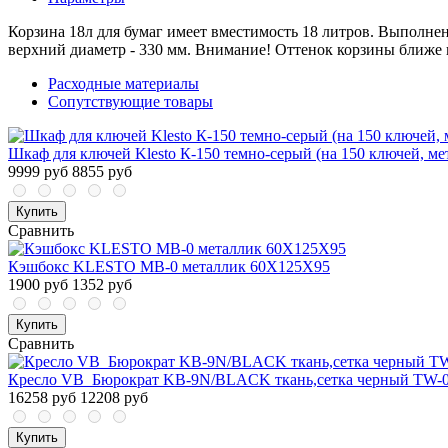
Корзина 18л для бумаг имеет вместимость 18 литров. Выполнен
верхний диаметр - 330 мм. Внимание! Оттенок корзины ближе к
Расходные материалы
Сопутствующие товары
Шкаф для ключей Klesto К-150 темно-серый (на 150 ключей, ме
9999 руб
8855 руб
Купить
Сравнить
Кэшбокс KLESTO MB-0 металлик 60X125X95
1900 руб
1352 руб
Купить
Сравнить
Кресло VB_Бюрократ KB-9N/BLACK ткань,сетка черный TW-0
16258 руб
12208 руб
Купить