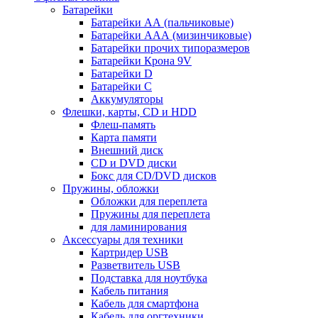
Батарейки
Батарейки АА (пальчиковые)
Батарейки ААА (мизинчиковые)
Батарейки прочих типоразмеров
Батарейки Крона 9V
Батарейки D
Батарейки С
Аккумуляторы
Флешки, карты, CD и HDD
Флеш-память
Карта памяти
Внешний диск
CD и DVD диски
Бокс для CD/DVD дисков
Пружины, обложки
Обложки для переплета
Пружины для переплета
для ламинирования
Аксессуары для техники
Картридер USB
Разветвитель USB
Подставка для ноутбука
Кабель питания
Кабель для смартфона
Кабель для оргтехники