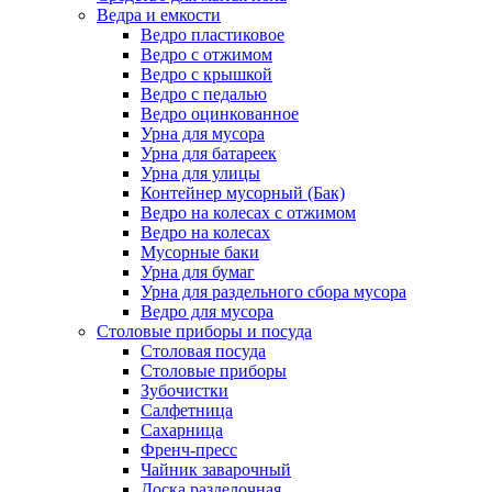
Ведра и емкости
Ведро пластиковое
Ведро с отжимом
Ведро с крышкой
Ведро с педалью
Ведро оцинкованное
Урна для мусора
Урна для батареек
Урна для улицы
Контейнер мусорный (Бак)
Ведро на колесах с отжимом
Ведро на колесах
Мусорные баки
Урна для бумаг
Урна для раздельного сбора мусора
Ведро для мусора
Столовые приборы и посуда
Столовая посуда
Столовые приборы
Зубочистки
Салфетница
Сахарница
Френч-пресс
Чайник заварочный
Доска разделочная