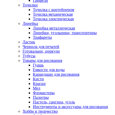
Грифели
Точилки
Точилка с контейнером
Точилка механическая
Точилка электрическая
Линейка
Линейка металлическая
Линейки, угольники, транспортиры
Трафареты
Ластик
Чернила для печатей
Готовальни, циркули
Тубусы
Товары для рисования
Гуашь
Емкости для воды
Карандаши для рисования
Кисти
Краски
Мел
Фломастеры
Палитры
Пастель, сангина, уголь
Инструменты и аксессуары для рисования
Хобби и творчество