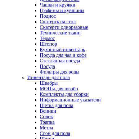
Чашки и кружки
Графины и кувшины
Поднос
Скатерть на стол
Скатерти одноразовые
Технические ткани
Термос
Штопор
Кухонный инвентарь
Посуда для чая и кофе
Стеклянная посуда
Посуда
Фильтры для воды
Инвентарь для пола
Швабры
МОПы для швабр
Комплекты для уборки
Информационные указатели
Щетка для пола
Веники
Совок
Тряпка
Метла
Сгон для пола
Щетки