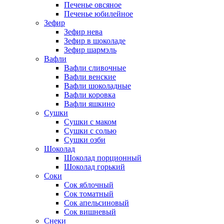
Печенье овсяное
Печенье юбилейное
Зефир
Зефир нева
Зефир в шоколаде
Зефир шармэль
Вафли
Вафли сливочные
Вафли венские
Вафли шоколадные
Вафли коровка
Вафли яшкино
Сушки
Сушки с маком
Сушки с солью
Сушки озби
Шоколад
Шоколад порционный
Шоколад горький
Соки
Сок яблочный
Сок томатный
Сок апельсиновый
Сок вишневый
Снеки