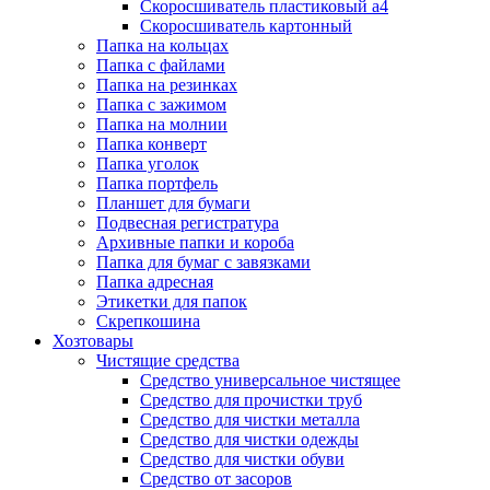
Скоросшиватель пластиковый а4
Скоросшиватель картонный
Папка на кольцах
Папка с файлами
Папка на резинках
Папка с зажимом
Папка на молнии
Папка конверт
Папка уголок
Папка портфель
Планшет для бумаги
Подвесная регистратура
Архивные папки и короба
Папка для бумаг с завязками
Папка адресная
Этикетки для папок
Скрепкошина
Хозтовары
Чистящие средства
Средство универсальное чистящее
Средство для прочистки труб
Средство для чистки металла
Средство для чистки одежды
Средство для чистки обуви
Средство от засоров