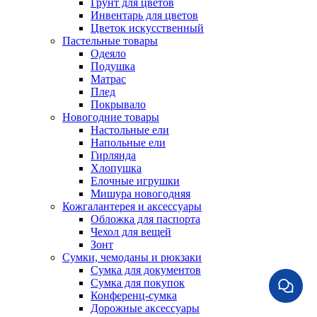
Грунт для цветов
Инвентарь для цветов
Цветок искусственный
Пастельные товары
Одеяло
Подушка
Матрас
Плед
Покрывало
Новогодние товары
Настольные ели
Напольные ели
Гирлянда
Хлопушка
Елочные игрушки
Мишура новогодняя
Кожгалантерея и аксессуары
Обложка для паспорта
Чехол для вещей
Зонт
Сумки, чемоданы и рюкзаки
Сумка для документов
Сумка для покупок
Конференц-сумка
Дорожные аксессуары