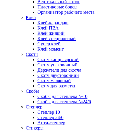
Вертикальный лоток
Пластиковые боксы
Организатор рабочего места
Клей
Клей-карандаш
Клей ПВА
Клей жидкий
Клей специальный
Супер клей
Клей момент
Скотч
Скотч канцелярский
Скотч упаковочный
Держатели для скотча
Скотч двусторонний
Скотч малярный
Скотч для разметки
Скобы
Скобы для степлера №10
Скобы для степлера №24/6
Степлер
Степлер 10
Степлер 24/6
Анти-степлер
Стикеры