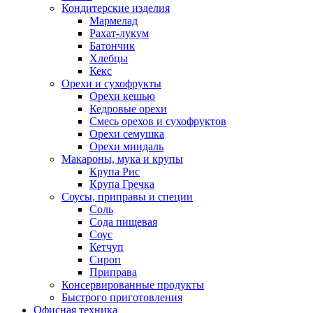
Кондитерские изделия
Мармелад
Рахат-лукум
Батончик
Хлебцы
Кекс
Орехи и сухофрукты
Орехи кешью
Кедровые орехи
Смесь орехов и сухофруктов
Орехи семушка
Орехи миндаль
Макароны, мука и крупы
Крупа Рис
Крупа Гречка
Соусы, приправы и специи
Соль
Сода пищевая
Соус
Кетчуп
Сироп
Приправа
Консервированные продукты
Быстрого приготовления
Офисная техника