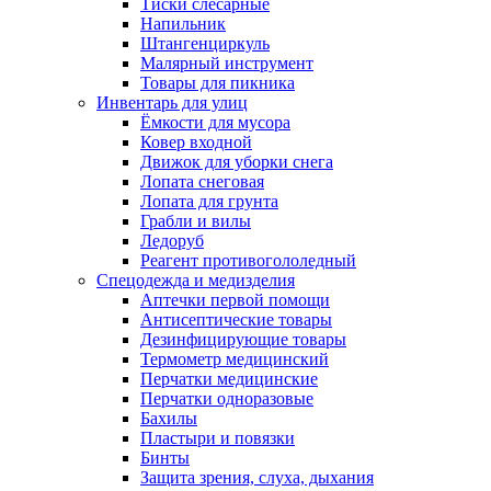
Тиски слесарные
Напильник
Штангенциркуль
Малярный инструмент
Товары для пикника
Инвентарь для улиц
Ёмкости для мусора
Ковер входной
Движок для уборки снега
Лопата снеговая
Лопата для грунта
Грабли и вилы
Ледоруб
Реагент противогололедный
Спецодежда и медизделия
Аптечки первой помощи
Антисептические товары
Дезинфицирующие товары
Термометр медицинский
Перчатки медицинские
Перчатки одноразовые
Бахилы
Пластыри и повязки
Бинты
Защита зрения, слуха, дыхания