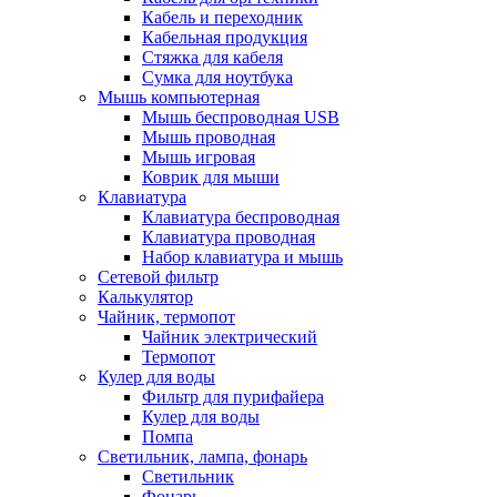
Кабель и переходник
Кабельная продукция
Стяжка для кабеля
Сумка для ноутбука
Мышь компьютерная
Мышь беспроводная USB
Мышь проводная
Мышь игровая
Коврик для мыши
Клавиатура
Клавиатура беспроводная
Клавиатура проводная
Набор клавиатура и мышь
Сетевой фильтр
Калькулятор
Чайник, термопот
Чайник электрический
Термопот
Кулер для воды
Фильтр для пурифайера
Кулер для воды
Помпа
Светильник, лампа, фонарь
Светильник
Фонарь