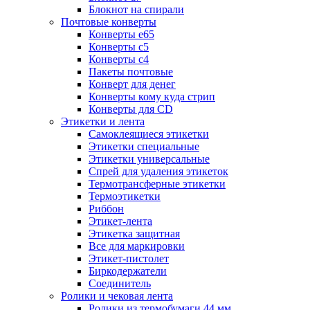
Блокнот на спирали
Почтовые конверты
Конверты е65
Конверты с5
Конверты с4
Пакеты почтовые
Конверт для денег
Конверты кому куда стрип
Конверты для CD
Этикетки и лента
Самоклеящиеся этикетки
Этикетки специальные
Этикетки универсальные
Спрей для удаления этикеток
Термотрансферные этикетки
Термоэтикетки
Риббон
Этикет-лента
Этикетка защитная
Все для маркировки
Этикет-пистолет
Биркодержатели
Соединитель
Ролики и чековая лента
Ролики из термобумаги 44 мм