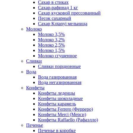
Сахар в стиках
Сахар-рафинад 1 кг
Сахар кусковой прессованный
Песок сахарный
Сахар Kotanyi мельница
Молоко
Молоко 3,5%
Молоко 3,2%
Молоко 2,5%
Молоко 1,5%
Молоко сгущенное
Сливки
Сливки порционные
Вода
Вода газированная
Вода негазированная
Конфеты
Конфеты леденцы
Конфеты шоколадные
Конфеты карамель
Конфеты Ferrero (Ферреро)
Конфеты Merci (Мерси)
Конфеты Raffaello (Рафаэлло)
Печенье
Печенье в коробке