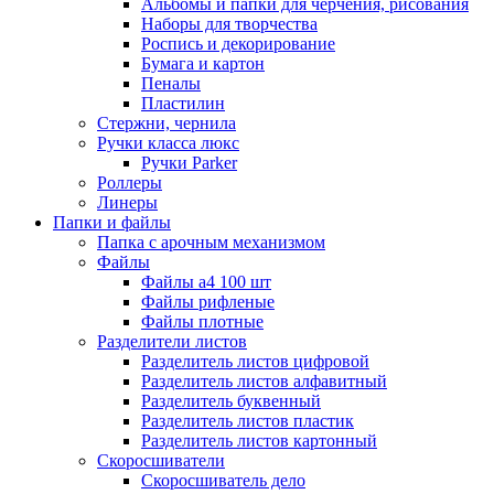
Альбомы и папки для черчения, рисования
Наборы для творчества
Роспись и декорирование
Бумага и картон
Пеналы
Пластилин
Стержни, чернила
Ручки класса люкс
Ручки Parker
Роллеры
Линеры
Папки и файлы
Папка с арочным механизмом
Файлы
Файлы а4 100 шт
Файлы рифленые
Файлы плотные
Разделители листов
Разделитель листов цифровой
Разделитель листов алфавитный
Разделитель буквенный
Разделитель листов пластик
Разделитель листов картонный
Скоросшиватели
Скоросшиватель дело