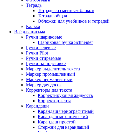
Тетрадь
Тетрадь со сменным блоком
Тетрадь общая
Обложки для учебников и тетрадей
Калька
Всё для письма
Ручки шариковые
Шариковая ручка Schneider
Ручки гелевые
Ручки Pilot
Ручки стираемые
Ручки на подставке
Маркер выделитель текста
Маркер промышленный
Маркер перманентный
Маркер для досок
Корректоры для текста
Корректирующая жидкость
Корректор лента
Карандаши
Карандаш чернографитный
Карандаш механический
Карандаш простой
Стержни для карандашей