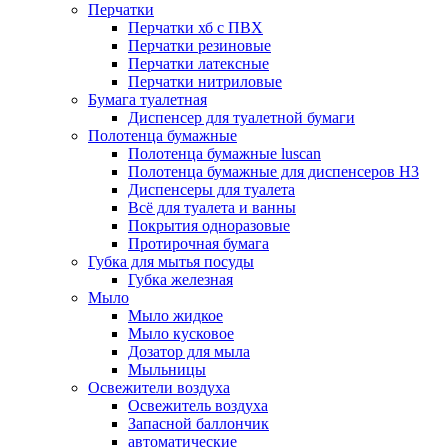
Перчатки
Перчатки хб с ПВХ
Перчатки резиновые
Перчатки латексные
Перчатки нитриловые
Бумага туалетная
Диспенсер для туалетной бумаги
Полотенца бумажные
Полотенца бумажные luscan
Полотенца бумажные для диспенсеров H3
Диспенсеры для туалета
Всё для туалета и ванны
Покрытия одноразовые
Протирочная бумага
Губка для мытья посуды
Губка железная
Мыло
Мыло жидкое
Мыло кусковое
Дозатор для мыла
Мыльницы
Освежители воздуха
Освежитель воздуха
Запасной баллончик
автоматические