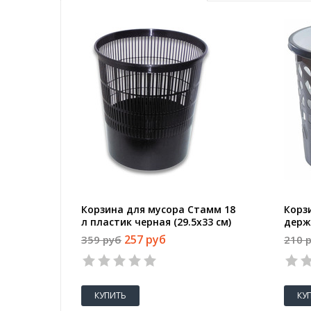
Корзина для мусора Стамм 18
Корз
л пластик черная (29.5х33 см)
держ
в асс
257 руб
359 руб
210 
КУПИТЬ
КУ