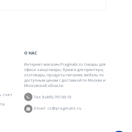
О НАС
Интернет-магазин Pragmatic.ru товары для
офиса: канцтовары, бумага для принтера,
хозтовары, продукты питания, мебель по
доступным ценам с доставкой по Москве и
Московской области.
ь счет
Тел: 8 (495) 797-00-19
ти
Email: cs@pragmatic.ru