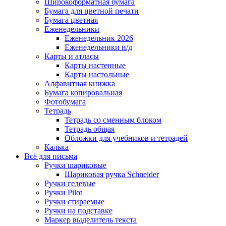
Широкоформатная бумага
Бумага для цветной печати
Бумага цветная
Еженедельники
Еженедельник 2026
Еженедельники н/д
Карты и атласы
Карты настенные
Карты настольные
Алфавитная книжка
Бумага копировальная
Фотобумага
Тетрадь
Тетрадь со сменным блоком
Тетрадь общая
Обложки для учебников и тетрадей
Калька
Всё для письма
Ручки шариковые
Шариковая ручка Schneider
Ручки гелевые
Ручки Pilot
Ручки стираемые
Ручки на подставке
Маркер выделитель текста