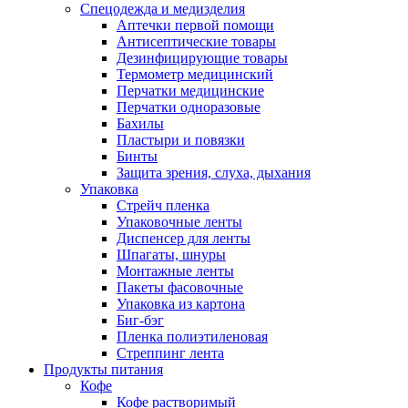
Спецодежда и медизделия
Аптечки первой помощи
Антисептические товары
Дезинфицирующие товары
Термометр медицинский
Перчатки медицинские
Перчатки одноразовые
Бахилы
Пластыри и повязки
Бинты
Защита зрения, слуха, дыхания
Упаковка
Стрейч пленка
Упаковочные ленты
Диспенсер для ленты
Шпагаты, шнуры
Монтажные ленты
Пакеты фасовочные
Упаковка из картона
Биг-бэг
Пленка полиэтиленовая
Стреппинг лента
Продукты питания
Кофе
Кофе растворимый