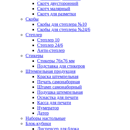
Скотч двусторонний
Скотч малярный
Скотч для разметки
Скобы
Скобы для степлера №10
Скобы для степлера №24/6
Степлер
Степлер 10
Степлер 24/6
Анти-степлер
Стикеры
Стикеры 76x76 мм
Подставка для стикеров
Штемпельная продукция
Краска штемпельная
Печать самонаборная
Штамп самонаборный
Подушка штемпельная
Оснастка для печати
Касса для печати
Нумератор
Датер
Наборы настольные
Блок-кубики
Диспенсер для блока