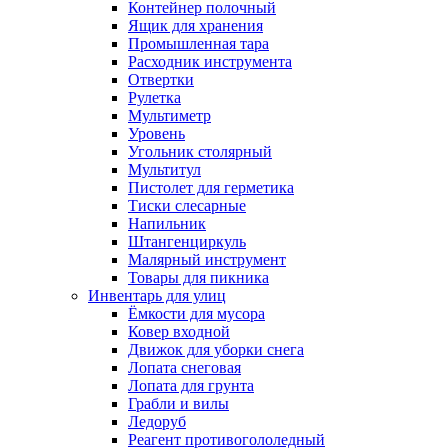
Контейнер полочный
Ящик для хранения
Промышленная тара
Расходник инструмента
Отвертки
Рулетка
Мультиметр
Уровень
Угольник столярный
Мультитул
Пистолет для герметика
Тиски слесарные
Напильник
Штангенциркуль
Малярный инструмент
Товары для пикника
Инвентарь для улиц
Ёмкости для мусора
Ковер входной
Движок для уборки снега
Лопата снеговая
Лопата для грунта
Грабли и вилы
Ледоруб
Реагент противогололедный