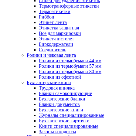
Спрей для удаления этикеток
Термотрансферные этикетки
Термоэтикетки
Риббон
Этикет-лента
Этикетка защитная
Все для маркировки
Этикет-пистолет
Биркодержатели
Соединитель
Ролики и чековая лента
Ролики из термобумаги 44 мм
Ролики из термобумаги 57 мм
Ролики из термобумаги 80 мм
Ролики из офсетной
Бухгалтерские книги
Трудовая книжка
Бланки самокопирующие
Бухгалтерские бланки
Бланки документов
Бухгалтерские книги
Журналы специализированные
Бухгалтерские карточки
Книги специализированные
Законы и кодексы