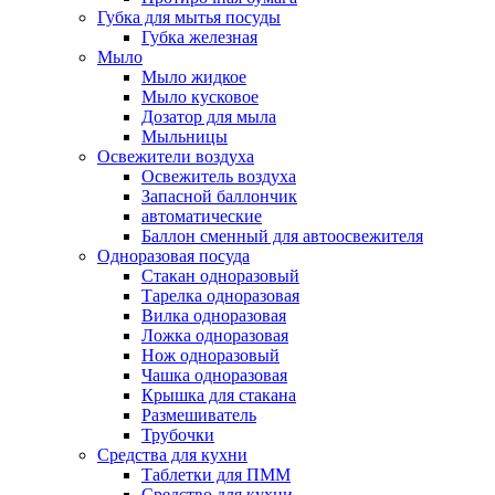
Губка для мытья посуды
Губка железная
Мыло
Мыло жидкое
Мыло кусковое
Дозатор для мыла
Мыльницы
Освежители воздуха
Освежитель воздуха
Запасной баллончик
автоматические
Баллон сменный для автоосвежителя
Одноразовая посуда
Стакан одноразовый
Тарелка одноразовая
Вилка одноразовая
Ложка одноразовая
Нож одноразовый
Чашка одноразовая
Крышка для стакана
Размешиватель
Трубочки
Средства для кухни
Таблетки для ПММ
Средство для кухни