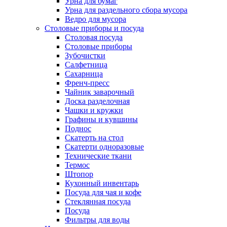
Урна для бумаг
Урна для раздельного сбора мусора
Ведро для мусора
Столовые приборы и посуда
Столовая посуда
Столовые приборы
Зубочистки
Салфетница
Сахарница
Френч-пресс
Чайник заварочный
Доска разделочная
Чашки и кружки
Графины и кувшины
Поднос
Скатерть на стол
Скатерти одноразовые
Технические ткани
Термос
Штопор
Кухонный инвентарь
Посуда для чая и кофе
Стеклянная посуда
Посуда
Фильтры для воды