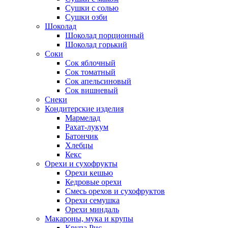
Сушки с солью
Сушки озби
Шоколад
Шоколад порционный
Шоколад горький
Соки
Сок яблочный
Сок томатный
Сок апельсиновый
Сок вишневый
Снеки
Кондитерские изделия
Мармелад
Рахат-лукум
Батончик
Хлебцы
Кекс
Орехи и сухофрукты
Орехи кешью
Кедровые орехи
Смесь орехов и сухофруктов
Орехи семушка
Орехи миндаль
Макароны, мука и крупы
Крупа Рис