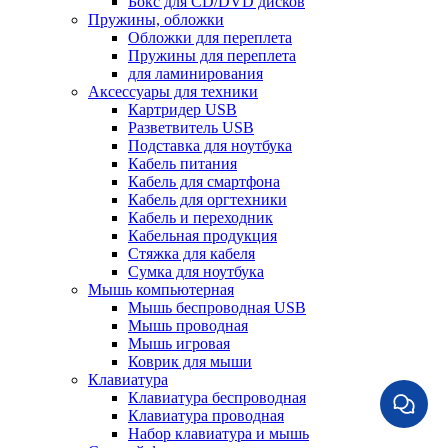
Бокс для CD/DVD дисков
Пружины, обложки
Обложки для переплета
Пружины для переплета
для ламинирования
Аксессуары для техники
Картридер USB
Разветвитель USB
Подставка для ноутбука
Кабель питания
Кабель для смартфона
Кабель для оргтехники
Кабель и переходник
Кабельная продукция
Стяжка для кабеля
Сумка для ноутбука
Мышь компьютерная
Мышь беспроводная USB
Мышь проводная
Мышь игровая
Коврик для мыши
Клавиатура
Клавиатура беспроводная
Клавиатура проводная
Набор клавиатура и мышь