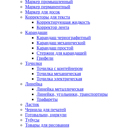
Маркер промышленный
Маркер перманентный
Маркер для досок
Корректоры для текста
Корректирующая жидкость
Корректор лента
Карандаши
Карандаш чернографитный
Карандаш механический
Карандаш простой
Стержни для карандашей
Грифели
Точилки
Точилка с контейнером
Точилка механическая
Точилка электрическая
Линейка
Линейка металлическая
Линейки, угольники, транспортиры
Трафареты
Ластик
Чернила для печатей
Готовальни, циркули
Тубусы
Товары для рисования