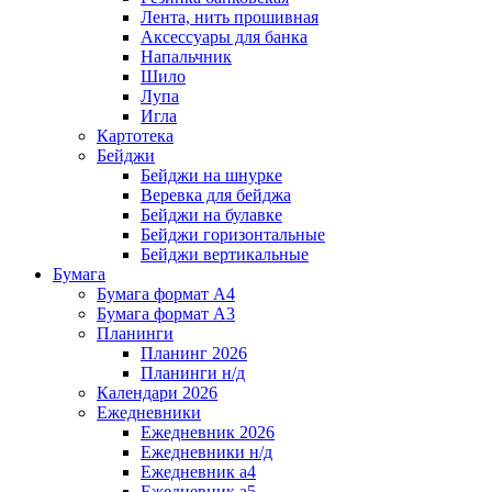
Лента, нить прошивная
Аксессуары для банка
Напальчник
Шило
Лупа
Игла
Картотека
Бейджи
Бейджи на шнурке
Веревка для бейджа
Бейджи на булавке
Бейджи горизонтальные
Бейджи вертикальные
Бумага
Бумага формат А4
Бумага формат А3
Планинги
Планинг 2026
Планинги н/д
Календари 2026
Ежедневники
Ежедневник 2026
Ежедневники н/д
Ежедневник а4
Ежедневник а5