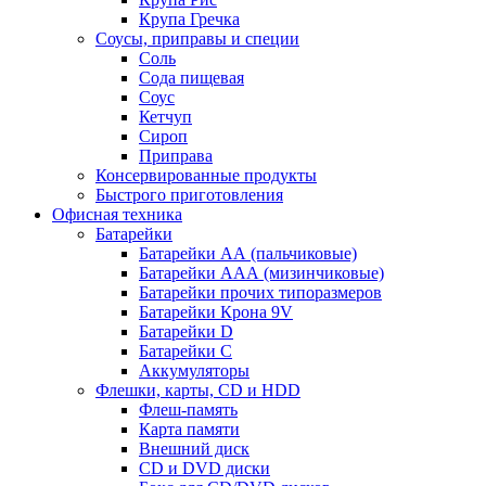
Крупа Гречка
Соусы, приправы и специи
Соль
Сода пищевая
Соус
Кетчуп
Сироп
Приправа
Консервированные продукты
Быстрого приготовления
Офисная техника
Батарейки
Батарейки АА (пальчиковые)
Батарейки ААА (мизинчиковые)
Батарейки прочих типоразмеров
Батарейки Крона 9V
Батарейки D
Батарейки С
Аккумуляторы
Флешки, карты, CD и HDD
Флеш-память
Карта памяти
Внешний диск
CD и DVD диски