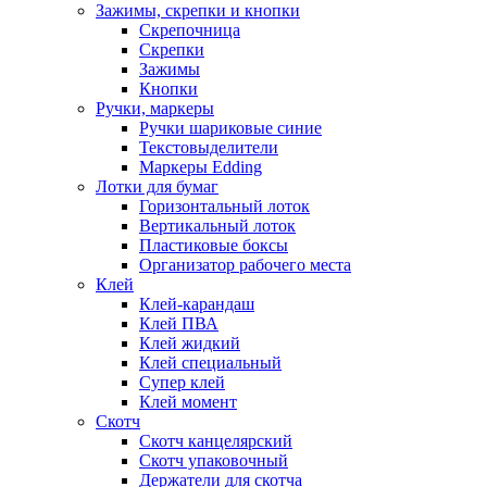
Зажимы, скрепки и кнопки
Скрепочница
Скрепки
Зажимы
Кнопки
Ручки, маркеры
Ручки шариковые синие
Текстовыделители
Маркеры Edding
Лотки для бумаг
Горизонтальный лоток
Вертикальный лоток
Пластиковые боксы
Организатор рабочего места
Клей
Клей-карандаш
Клей ПВА
Клей жидкий
Клей специальный
Супер клей
Клей момент
Скотч
Скотч канцелярский
Скотч упаковочный
Держатели для скотча