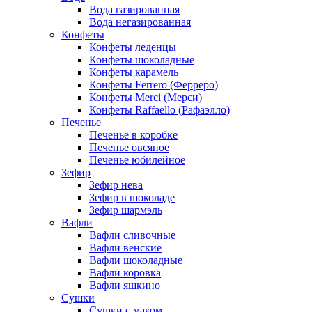
Вода газированная
Вода негазированная
Конфеты
Конфеты леденцы
Конфеты шоколадные
Конфеты карамель
Конфеты Ferrero (Ферреро)
Конфеты Merci (Мерси)
Конфеты Raffaello (Рафаэлло)
Печенье
Печенье в коробке
Печенье овсяное
Печенье юбилейное
Зефир
Зефир нева
Зефир в шоколаде
Зефир шармэль
Вафли
Вафли сливочные
Вафли венские
Вафли шоколадные
Вафли коровка
Вафли яшкино
Сушки
Сушки с маком