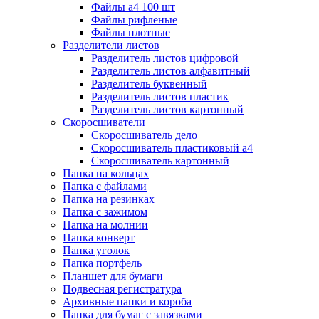
Файлы а4 100 шт
Файлы рифленые
Файлы плотные
Разделители листов
Разделитель листов цифровой
Разделитель листов алфавитный
Разделитель буквенный
Разделитель листов пластик
Разделитель листов картонный
Скоросшиватели
Скоросшиватель дело
Скоросшиватель пластиковый а4
Скоросшиватель картонный
Папка на кольцах
Папка с файлами
Папка на резинках
Папка с зажимом
Папка на молнии
Папка конверт
Папка уголок
Папка портфель
Планшет для бумаги
Подвесная регистратура
Архивные папки и короба
Папка для бумаг с завязками