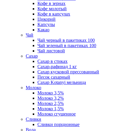
Кофе в зернах
Кофе молотый
Кофе в капсулах
Цикорий
Капсулы
Какао
Чай
Чай черный в пакетиках 100
Чай зеленый в пакетиках 100
Чай листовой
Сахар
Сахар в стиках
Сахар-рафинад 1 кг
Сахар кусковой прессованный
Песок сахарный
Сахар Kotanyi мельница
Молоко
Молоко 3,5%
Молоко 3,2%
Молоко 2,5%
Молоко 1,5%
Молоко сгущенное
Сливки
Сливки порционные
Вода