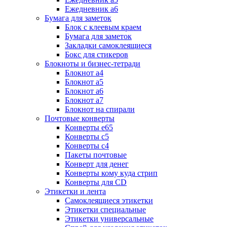
Ежедневник а6
Бумага для заметок
Блок с клеевым краем
Бумага для заметок
Закладки самоклеящиеся
Бокс для стикеров
Блокноты и бизнес-тетради
Блокнот а4
Блокнот а5
Блокнот а6
Блокнот а7
Блокнот на спирали
Почтовые конверты
Конверты е65
Конверты с5
Конверты с4
Пакеты почтовые
Конверт для денег
Конверты кому куда стрип
Конверты для CD
Этикетки и лента
Самоклеящиеся этикетки
Этикетки специальные
Этикетки универсальные