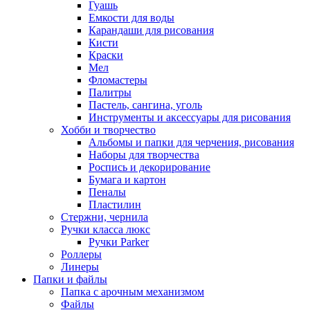
Гуашь
Емкости для воды
Карандаши для рисования
Кисти
Краски
Мел
Фломастеры
Палитры
Пастель, сангина, уголь
Инструменты и аксессуары для рисования
Хобби и творчество
Альбомы и папки для черчения, рисования
Наборы для творчества
Роспись и декорирование
Бумага и картон
Пеналы
Пластилин
Стержни, чернила
Ручки класса люкс
Ручки Parker
Роллеры
Линеры
Папки и файлы
Папка с арочным механизмом
Файлы