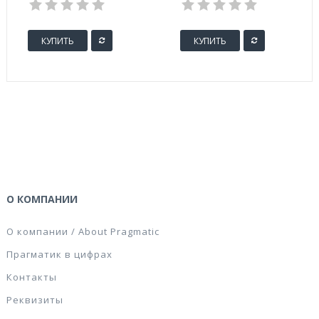
цветные (50 штук в
упаковке)
КУПИТЬ
КУПИТЬ
О КОМПАНИИ
О компании / About Pragmatic
Прагматик в цифрах
Контакты
Реквизиты