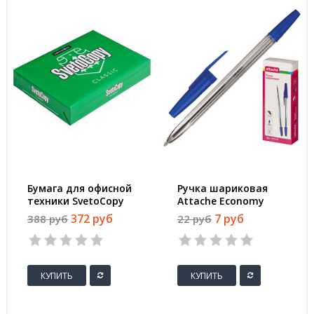
Бумага для офисной
Ручка шариковая
техники SvetoCopy
Attache Economy
(A4, марка C, 80 г/
Elementary синяя
372 руб
7 руб
388 руб
22 руб
кв.м, 500 листов)
(толщина линии 0.5
мм)
КУПИТЬ
КУПИТЬ