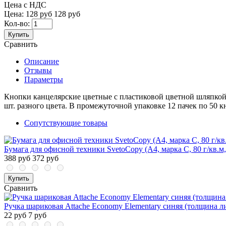
Цена с НДС
Цена:
128 руб
128 руб
Кол-во:
Купить
Сравнить
Описание
Отзывы
Параметры
Кнопки канцелярские цветные с пластиковой цветной шляпкой
шт. разного цвета. В промежуточной упаковке 12 пачек по 50 кн
Сопутствующие товары
Бумага для офисной техники SvetoCopy (A4, марка C, 80 г/кв.м,
388 руб
372 руб
Купить
Сравнить
Ручка шариковая Attache Economy Elementary синяя (толщина л
22 руб
7 руб