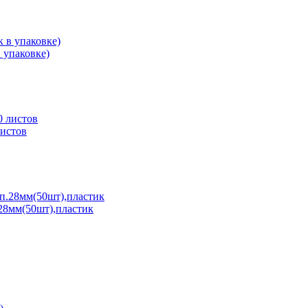
 упаковке)
истов
28мм(50шт),пластик