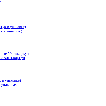
к в упаковке)
ые 50шт/карт.уп
 упаковке)