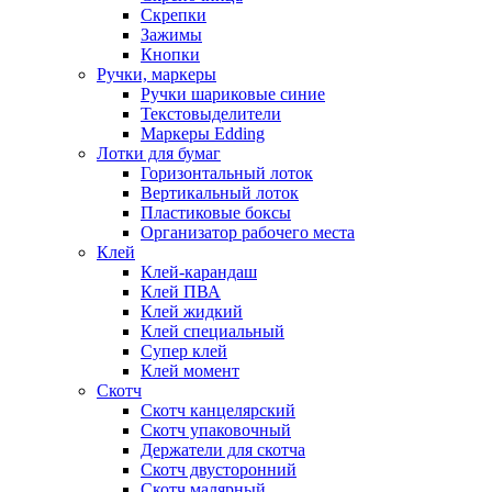
Скрепки
Зажимы
Кнопки
Ручки, маркеры
Ручки шариковые синие
Текстовыделители
Маркеры Edding
Лотки для бумаг
Горизонтальный лоток
Вертикальный лоток
Пластиковые боксы
Организатор рабочего места
Клей
Клей-карандаш
Клей ПВА
Клей жидкий
Клей специальный
Супер клей
Клей момент
Скотч
Скотч канцелярский
Скотч упаковочный
Держатели для скотча
Скотч двусторонний
Скотч малярный