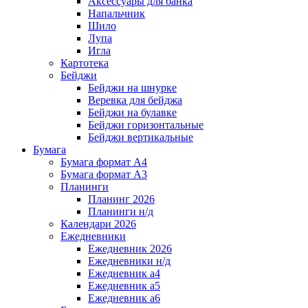
Аксессуары для банка
Напальчник
Шило
Лупа
Игла
Картотека
Бейджи
Бейджи на шнурке
Веревка для бейджа
Бейджи на булавке
Бейджи горизонтальные
Бейджи вертикальные
Бумага
Бумага формат А4
Бумага формат А3
Планинги
Планинг 2026
Планинги н/д
Календари 2026
Ежедневники
Ежедневник 2026
Ежедневники н/д
Ежедневник а4
Ежедневник а5
Ежедневник а6