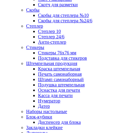
Скотч для разметки
Скобы
Скобы для степлера №10
Скобы для степлера №24/6
Степлер
Степлер 10
Степлер 24/6
Анти-степлер
Стикеры
Стикеры 76x76 мм
Подставка для стикеров
Штемпельная продукция
Краска штемпельная
Печать самонаборная
Штамп самонаборный
Подушка штемпельная
Оснастка для печати
Касса для печати
Нумератор
Датер
Наборы настольные
Блок-кубики
Диспенсер для блока
Закладки клейкие
Дыроколы