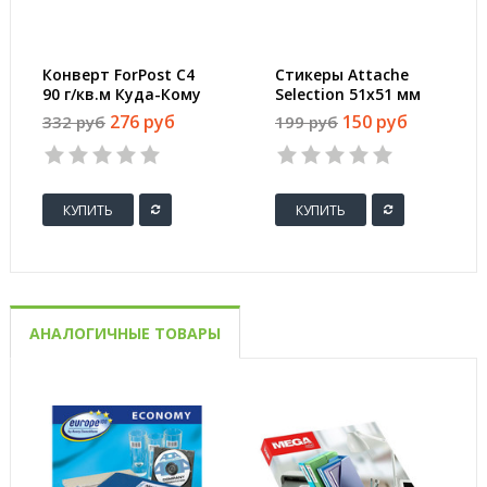
Конверт ForPost C4
Стикеры Attache
90 г/кв.м Куда-Кому
Selection 51х51 мм
белый стрип с
неоновые 5 цветов
276 руб
150 руб
332 руб
199 руб
внутренней
(1 блок, 250 листов)
запечаткой (25 штук
в упаковке)
КУПИТЬ
КУПИТЬ
АНАЛОГИЧНЫЕ ТОВАРЫ