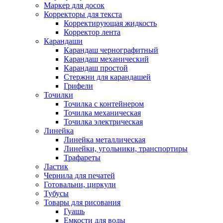
Маркер для досок
Корректоры для текста
Корректирующая жидкость
Корректор лента
Карандаши
Карандаш чернографитный
Карандаш механический
Карандаш простой
Стержни для карандашей
Грифели
Точилки
Точилка с контейнером
Точилка механическая
Точилка электрическая
Линейка
Линейка металлическая
Линейки, угольники, транспортиры
Трафареты
Ластик
Чернила для печатей
Готовальни, циркули
Тубусы
Товары для рисования
Гуашь
Емкости для воды