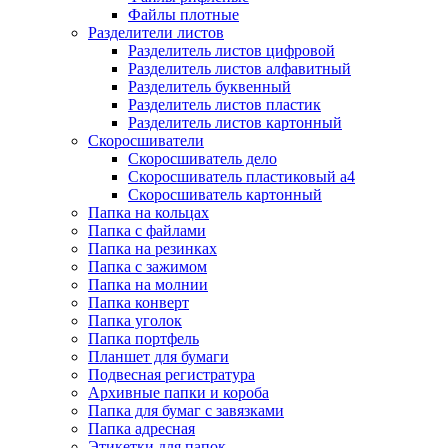
Файлы плотные
Разделители листов
Разделитель листов цифровой
Разделитель листов алфавитный
Разделитель буквенный
Разделитель листов пластик
Разделитель листов картонный
Скоросшиватели
Скоросшиватель дело
Скоросшиватель пластиковый а4
Скоросшиватель картонный
Папка на кольцах
Папка с файлами
Папка на резинках
Папка с зажимом
Папка на молнии
Папка конверт
Папка уголок
Папка портфель
Планшет для бумаги
Подвесная регистратура
Архивные папки и короба
Папка для бумаг с завязками
Папка адресная
Этикетки для папок