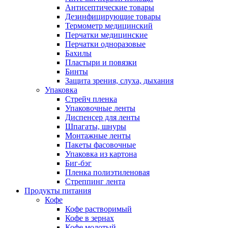
Антисептические товары
Дезинфицирующие товары
Термометр медицинский
Перчатки медицинские
Перчатки одноразовые
Бахилы
Пластыри и повязки
Бинты
Защита зрения, слуха, дыхания
Упаковка
Стрейч пленка
Упаковочные ленты
Диспенсер для ленты
Шпагаты, шнуры
Монтажные ленты
Пакеты фасовочные
Упаковка из картона
Биг-бэг
Пленка полиэтиленовая
Стреппинг лента
Продукты питания
Кофе
Кофе растворимый
Кофе в зернах
Кофе молотый