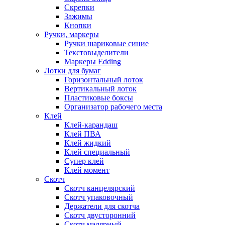
Скрепки
Зажимы
Кнопки
Ручки, маркеры
Ручки шариковые синие
Текстовыделители
Маркеры Edding
Лотки для бумаг
Горизонтальный лоток
Вертикальный лоток
Пластиковые боксы
Организатор рабочего места
Клей
Клей-карандаш
Клей ПВА
Клей жидкий
Клей специальный
Супер клей
Клей момент
Скотч
Скотч канцелярский
Скотч упаковочный
Держатели для скотча
Скотч двусторонний
Скотч малярный