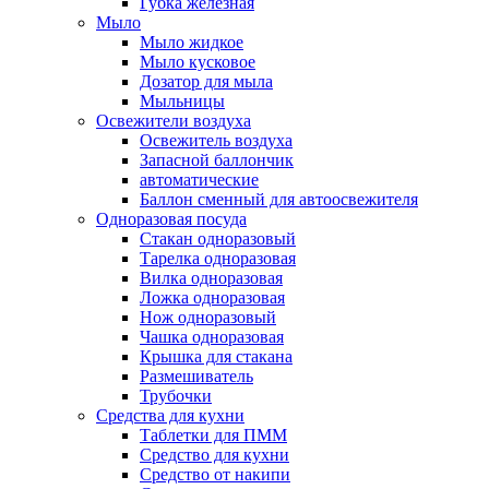
Губка железная
Мыло
Мыло жидкое
Мыло кусковое
Дозатор для мыла
Мыльницы
Освежители воздуха
Освежитель воздуха
Запасной баллончик
автоматические
Баллон сменный для автоосвежителя
Одноразовая посуда
Стакан одноразовый
Тарелка одноразовая
Вилка одноразовая
Ложка одноразовая
Нож одноразовый
Чашка одноразовая
Крышка для стакана
Размешиватель
Трубочки
Средства для кухни
Таблетки для ПММ
Средство для кухни
Средство от накипи