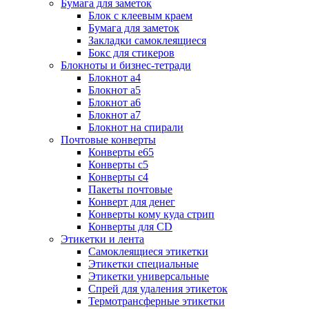
Бумага для заметок
Блок с клеевым краем
Бумага для заметок
Закладки самоклеящиеся
Бокс для стикеров
Блокноты и бизнес-тетради
Блокнот а4
Блокнот а5
Блокнот а6
Блокнот а7
Блокнот на спирали
Почтовые конверты
Конверты е65
Конверты с5
Конверты с4
Пакеты почтовые
Конверт для денег
Конверты кому куда стрип
Конверты для CD
Этикетки и лента
Самоклеящиеся этикетки
Этикетки специальные
Этикетки универсальные
Спрей для удаления этикеток
Термотрансферные этикетки