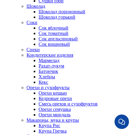
Сушки озби
Шоколад
Шоколад порционный
Шоколад горький
Соки
Сок яблочный
Сок томатный
Сок апельсиновый
Сок вишневый
Снеки
Кондитерские изделия
Мармелад
Рахат-лукум
Батончик
Хлебцы
Кекс
Орехи и сухофрукты
Орехи кешью
Кедровые орехи
Смесь орехов и сухофруктов
Орехи семушка
Орехи миндаль
Макароны, мука и крупы
Крупа Рис
Крупа Гречка