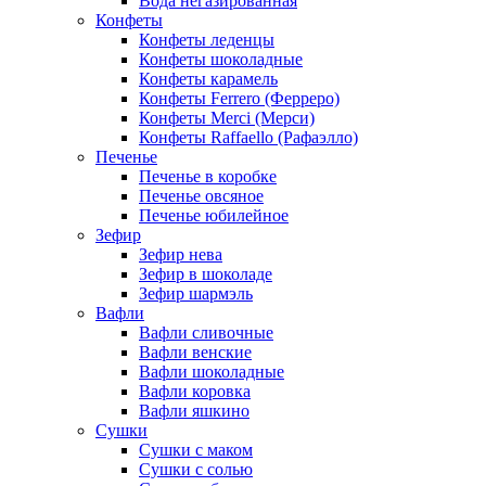
Вода негазированная
Конфеты
Конфеты леденцы
Конфеты шоколадные
Конфеты карамель
Конфеты Ferrero (Ферреро)
Конфеты Merci (Мерси)
Конфеты Raffaello (Рафаэлло)
Печенье
Печенье в коробке
Печенье овсяное
Печенье юбилейное
Зефир
Зефир нева
Зефир в шоколаде
Зефир шармэль
Вафли
Вафли сливочные
Вафли венские
Вафли шоколадные
Вафли коровка
Вафли яшкино
Сушки
Сушки с маком
Сушки с солью