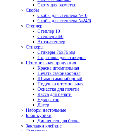
Скотч для разметки
Скобы
Скобы для степлера №10
Скобы для степлера №24/6
Степлер
Степлер 10
Степлер 24/6
Анти-степлер
Стикеры
Стикеры 76x76 мм
Подставка для стикеров
Штемпельная продукция
Краска штемпельная
Печать самонаборная
Штамп самонаборный
Подушка штемпельная
Оснастка для печати
Касса для печати
Нумератор
Датер
Наборы настольные
Блок-кубики
Диспенсер для блока
Закладки клейкие