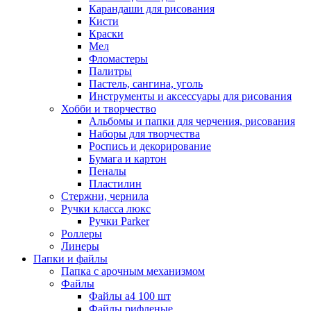
Карандаши для рисования
Кисти
Краски
Мел
Фломастеры
Палитры
Пастель, сангина, уголь
Инструменты и аксессуары для рисования
Хобби и творчество
Альбомы и папки для черчения, рисования
Наборы для творчества
Роспись и декорирование
Бумага и картон
Пеналы
Пластилин
Стержни, чернила
Ручки класса люкс
Ручки Parker
Роллеры
Линеры
Папки и файлы
Папка с арочным механизмом
Файлы
Файлы а4 100 шт
Файлы рифленые