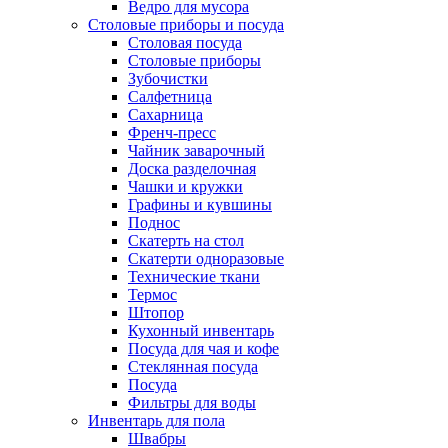
Ведро для мусора
Столовые приборы и посуда
Столовая посуда
Столовые приборы
Зубочистки
Салфетница
Сахарница
Френч-пресс
Чайник заварочный
Доска разделочная
Чашки и кружки
Графины и кувшины
Поднос
Скатерть на стол
Скатерти одноразовые
Технические ткани
Термос
Штопор
Кухонный инвентарь
Посуда для чая и кофе
Стеклянная посуда
Посуда
Фильтры для воды
Инвентарь для пола
Швабры