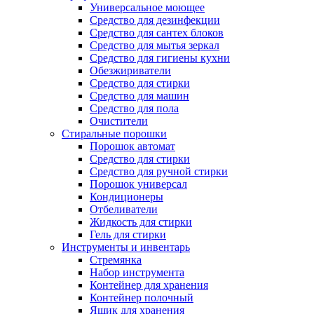
Универсальное моющее
Средство для дезинфекции
Средство для сантех блоков
Средство для мытья зеркал
Средство для гигиены кухни
Обезжириватели
Средство для стирки
Средство для машин
Средство для пола
Очистители
Стиральные порошки
Порошок автомат
Средство для стирки
Средство для ручной стирки
Порошок универсал
Кондиционеры
Отбеливатели
Жидкость для стирки
Гель для стирки
Инструменты и инвентарь
Стремянка
Набор инструмента
Контейнер для хранения
Контейнер полочный
Ящик для хранения