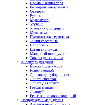
Промышленная тара
Расходник инструмента
Отвертки
Рулетка
Мультиметр
Уровень
Угольник столярный
Мультитул
Пистолет для герметика
Тиски слесарные
Напильник
Штангенциркуль
Малярный инструмент
Товары для пикника
Инвентарь для улиц
Ёмкости для мусора
Ковер входной
Движок для уборки снега
Лопата снеговая
Лопата для грунта
Грабли и вилы
Ледоруб
Реагент противогололедный
Спецодежда и медизделия
Аптечки первой помощи