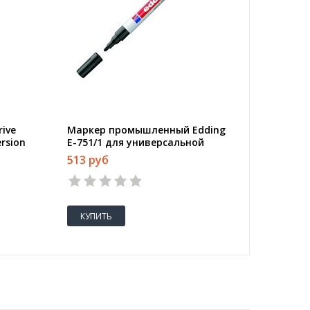
ive
Маркер промышленный Edding
Маркер
ersion
E-751/1 для универсальной
E-8010 
маркировки черный (1-2 мм)
поверхн
513 руб
1565 р
(0.8 мм)
КУПИТЬ
КУПИТ