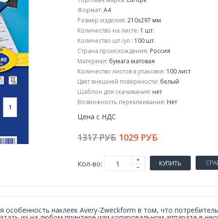
Формат:
A4
Размер изделия:
210x297 мм
Количество на листе:
1 шт.
Количество шт./уп.:
100 шт.
Страна происхождения:
Россия
Материал:
бумага матовая
Количество листов в упаковке:
100 лист
Цвет внешней поверхности:
белый
Шаблон для скачивания:
нет
Возможность переклеивания:
Нет
Цена с НДС
1317 РУБ
1029 РУБ
СРА
Кол-во:
КУПИТЬ
я особенность наклеек Avery-Zweckform в том, что потребите
атать их на любом принтере или копировальном аппарате в нео