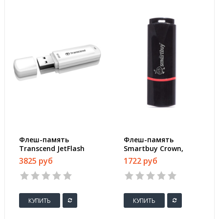
Флеш-память
Флеш-память
Transcend JetFlash
Smartbuy Crown,
730, 64Gb, USB 3.1 G1,
64Gb, USB 2.0, чер,
3825 руб
1722 руб
бел, TS64GJF730
SB64GBCRW-K
КУПИТЬ
КУПИТЬ