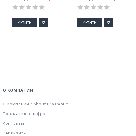
70х37 мм (24 штуки
210х297 мм (1 штука
на листе А4, 100
на листе А4, 100
листов в упаковке)
листов, артикул
производителя
КУПИТЬ
КУПИТЬ
ELA027)
О КОМПАНИИ
О компании / About Pragmatic
Прагматик в цифрах
Контакты
Реквизиты