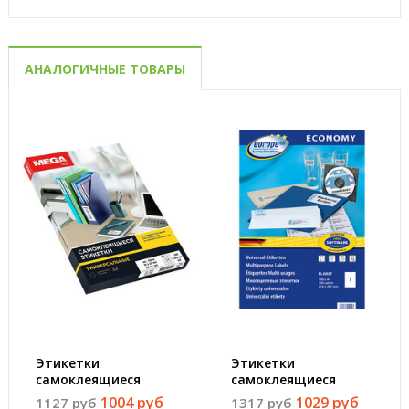
АНАЛОГИЧНЫЕ ТОВАРЫ
Этикетки
Этикетки
самоклеящиеся
самоклеящиеся
Promega label белые
Europe 100 белые
1004 руб
1029 руб
1127 руб
1317 руб