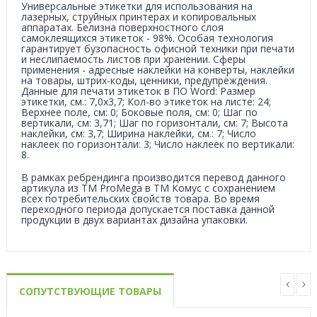
Универсальные этикетки для использования на
лазерных, струйных принтерах и копировальных
аппаратах. Белизна поверхностного слоя
самоклеящихся этикеток - 98%. Особая технология
гарантирует бузопасность офисной техники при печати
и неслипаемость листов при хранении. Сферы
применения - адресные наклейки на конверты, наклейки
на товары, штрих-коды, ценники, предупреждения.
Данные для печати этикеток в ПО Word: Размер
этикетки, см.: 7,0х3,7; Кол-во этикеток на листе: 24;
Верхнее поле, см: 0; Боковые поля, см: 0; Шаг по
вертикали, см: 3,71; Шаг по горизонтали, см: 7; Высота
наклейки, см: 3,7; Ширина наклейки, см.: 7; Число
наклеек по горизонтали: 3; Число наклеек по вертикали:
8.
В рамках ребрендинга производится перевод данного
артикула из ТМ ProMega в ТМ Комус с сохранением
всех потребительских свойств товара. Во время
переходного периода допускается поставка данной
продукции в двух вариантах дизайна упаковки.
СОПУТСТВУЮЩИЕ ТОВАРЫ