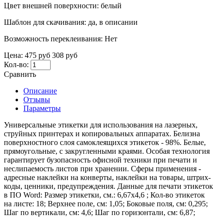
Цвет внешней поверхности:
белый
Шаблон для скачивания:
да, в описании
Возможность переклеивания:
Нет
Цена:
475 руб
308 руб
Кол-во:
Сравнить
Описание
Отзывы
Параметры
Универсальные этикетки для использования на лазерных,
струйных принтерах и копировальных аппаратах. Белизна
поверхностного слоя самоклеящихся этикеток - 98%. Белые,
прямоугольные, с закругленными краями. Особая технология
гарантирует бузопасность офисной техники при печати и
неслипаемость листов при хранении. Сферы применения -
адресные наклейки на конверты, наклейки на товары, штрих-
коды, ценники, предупреждения. Данные для печати этикеток
в ПО Word: Размер этикетки, см.: 6,67х4,6 ; Кол-во этикеток
на листе: 18; Верхнее поле, см: 1,05; Боковые поля, см: 0,295;
Шаг по вертикали, см: 4,6; Шаг по горизонтали, см: 6,87;