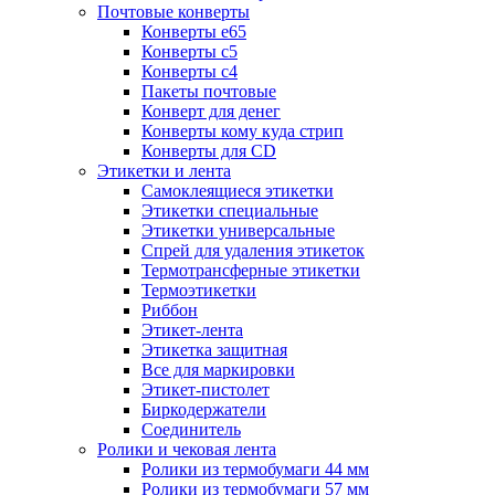
Почтовые конверты
Конверты е65
Конверты с5
Конверты с4
Пакеты почтовые
Конверт для денег
Конверты кому куда стрип
Конверты для CD
Этикетки и лента
Самоклеящиеся этикетки
Этикетки специальные
Этикетки универсальные
Спрей для удаления этикеток
Термотрансферные этикетки
Термоэтикетки
Риббон
Этикет-лента
Этикетка защитная
Все для маркировки
Этикет-пистолет
Биркодержатели
Соединитель
Ролики и чековая лента
Ролики из термобумаги 44 мм
Ролики из термобумаги 57 мм