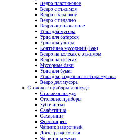
Ведро пластиковое
Ведро с отжимом
Ведро с крышкой
Ведро с педалью
Ведро оцинкованное
Урна для мусора
Урна для батареек
Урна для улицы
Контейнер мусорный (Бак)
Ведро на колесах с отжимом
Ведро на колесах
Мусорные баки
Урна для бумаг
Урна для раздельного сбора мусора
Ведро для мусора
Столовые приборы и посуда
Столовая посуда
Столовые приборы
Зубочистки
Салфетница
Сахарница
Френч-пресс
Чайник заварочный
Доска разделочная
Чашки и кружки