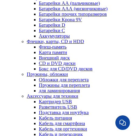
Батарейки АА (пальчиковые)
Батарейки ААА (мизинчиковые)
Батарейки прочих типоразмеров
Батарейки Крона 9V
Батарейки D
Батарейки С
Аккумуляторы
Флешки, карты, CD и HDD
Флеш-память
Карта памяти
Внешний диск
CD и DVD диски
Бокс для CD/DVD дисков
Пружины, обложки
Обложки для переплета
Пружины для переплета
для ламинирования
Аксессуары для техники
Картридер USB
Разветвитель USB
Подставка для ноутбука
Кабель питания
Кабель для смартфона
Кабель для оргтехники
Кабель и переходник