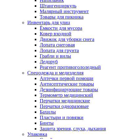
Напильник
Штангенциркуль
Малярный инструмент
Товары для пикника
Инвентарь для улиц
Ёмкости для мусора
Ковер входной
Движок для уборки снега
Лопата снеговая
Лопата для грунта
Грабли и вилы
Ледоруб
Реагент противогололедный
Спецодежда и медизделия
Аптечки первой помощи
Антисептические товары
Дезинфицирующие товары
Термометр медицинский
Перчатки медицинские
Перчатки одноразовые
Бахилы
Пластыри и повязки
Бинты
Защита зрения, слуха, дыхания
Упаковка