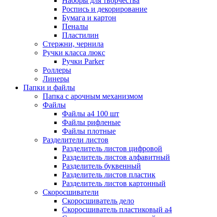
Наборы для творчества
Роспись и декорирование
Бумага и картон
Пеналы
Пластилин
Стержни, чернила
Ручки класса люкс
Ручки Parker
Роллеры
Линеры
Папки и файлы
Папка с арочным механизмом
Файлы
Файлы а4 100 шт
Файлы рифленые
Файлы плотные
Разделители листов
Разделитель листов цифровой
Разделитель листов алфавитный
Разделитель буквенный
Разделитель листов пластик
Разделитель листов картонный
Скоросшиватели
Скоросшиватель дело
Скоросшиватель пластиковый а4