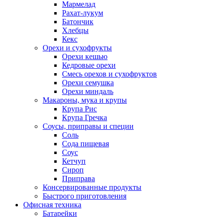
Мармелад
Рахат-лукум
Батончик
Хлебцы
Кекс
Орехи и сухофрукты
Орехи кешью
Кедровые орехи
Смесь орехов и сухофруктов
Орехи семушка
Орехи миндаль
Макароны, мука и крупы
Крупа Рис
Крупа Гречка
Соусы, приправы и специи
Соль
Сода пищевая
Соус
Кетчуп
Сироп
Приправа
Консервированные продукты
Быстрого приготовления
Офисная техника
Батарейки