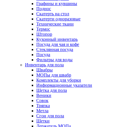
Графины и кувшины
Поднос
Скатерть на стол
Скатерти одноразовые
Технические ткани
Термос
Штопор
Кухонный инвентарь
Посуда для чая и кофе
Стеклянная посуда
Посуда
Фильтры для воды
Инвентарь для пола
Швабры
МОПы для швабр
Комплекты для уборки
Информационные указатели
Щетка для пола
Веники
Совок
Тряпка
Метла
Сгон для пола
Щетки
Держатель МОПа