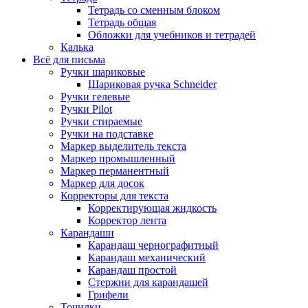
Тетрадь со сменным блоком
Тетрадь общая
Обложки для учебников и тетрадей
Калька
Всё для письма
Ручки шариковые
Шариковая ручка Schneider
Ручки гелевые
Ручки Pilot
Ручки стираемые
Ручки на подставке
Маркер выделитель текста
Маркер промышленный
Маркер перманентный
Маркер для досок
Корректоры для текста
Корректирующая жидкость
Корректор лента
Карандаши
Карандаш чернографитный
Карандаш механический
Карандаш простой
Стержни для карандашей
Грифели
Точилки