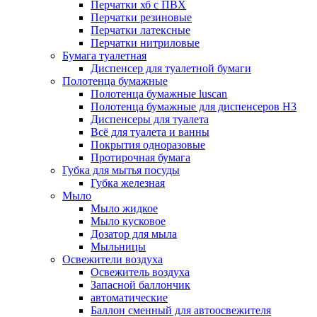
Перчатки хб с ПВХ
Перчатки резиновые
Перчатки латексные
Перчатки нитриловые
Бумага туалетная
Диспенсер для туалетной бумаги
Полотенца бумажные
Полотенца бумажные luscan
Полотенца бумажные для диспенсеров H3
Диспенсеры для туалета
Всё для туалета и ванны
Покрытия одноразовые
Протирочная бумага
Губка для мытья посуды
Губка железная
Мыло
Мыло жидкое
Мыло кусковое
Дозатор для мыла
Мыльницы
Освежители воздуха
Освежитель воздуха
Запасной баллончик
автоматические
Баллон сменный для автоосвежителя