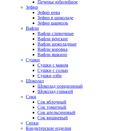
Печенье юбилейное
Зефир
Зефир нева
Зефир в шоколаде
Зефир шармэль
Вафли
Вафли сливочные
Вафли венские
Вафли шоколадные
Вафли коровка
Вафли яшкино
Сушки
Сушки с маком
Сушки с солью
Сушки озби
Шоколад
Шоколад порционный
Шоколад горький
Соки
Сок яблочный
Сок томатный
Сок апельсиновый
Сок вишневый
Снеки
Кондитерские изделия