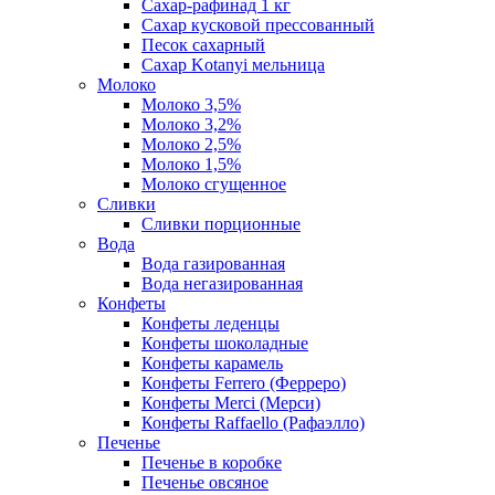
Сахар-рафинад 1 кг
Сахар кусковой прессованный
Песок сахарный
Сахар Kotanyi мельница
Молоко
Молоко 3,5%
Молоко 3,2%
Молоко 2,5%
Молоко 1,5%
Молоко сгущенное
Сливки
Сливки порционные
Вода
Вода газированная
Вода негазированная
Конфеты
Конфеты леденцы
Конфеты шоколадные
Конфеты карамель
Конфеты Ferrero (Ферреро)
Конфеты Merci (Мерси)
Конфеты Raffaello (Рафаэлло)
Печенье
Печенье в коробке
Печенье овсяное