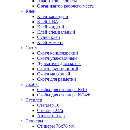
Пластиковые боксы
Организатор рабочего места
Клей
Клей-карандаш
Клей ПВА
Клей жидкий
Клей специальный
Супер клей
Клей момент
Скотч
Скотч канцелярский
Скотч упаковочный
Держатели для скотча
Скотч двусторонний
Скотч малярный
Скотч для разметки
Скобы
Скобы для степлера №10
Скобы для степлера №24/6
Степлер
Степлер 10
Степлер 24/6
Анти-степлер
Стикеры
Стикеры 76x76 мм