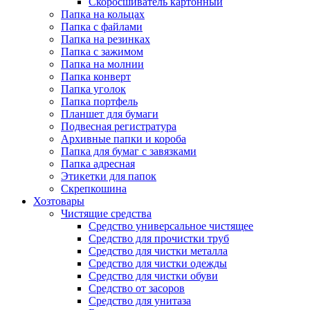
Скоросшиватель картонный
Папка на кольцах
Папка с файлами
Папка на резинках
Папка с зажимом
Папка на молнии
Папка конверт
Папка уголок
Папка портфель
Планшет для бумаги
Подвесная регистратура
Архивные папки и короба
Папка для бумаг с завязками
Папка адресная
Этикетки для папок
Скрепкошина
Хозтовары
Чистящие средства
Средство универсальное чистящее
Средство для прочистки труб
Средство для чистки металла
Средство для чистки одежды
Средство для чистки обуви
Средство от засоров
Средство для унитаза