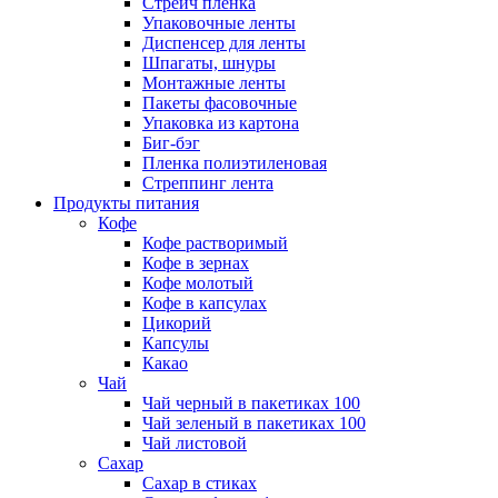
Стрейч пленка
Упаковочные ленты
Диспенсер для ленты
Шпагаты, шнуры
Монтажные ленты
Пакеты фасовочные
Упаковка из картона
Биг-бэг
Пленка полиэтиленовая
Стреппинг лента
Продукты питания
Кофе
Кофе растворимый
Кофе в зернах
Кофе молотый
Кофе в капсулах
Цикорий
Капсулы
Какао
Чай
Чай черный в пакетиках 100
Чай зеленый в пакетиках 100
Чай листовой
Сахар
Сахар в стиках