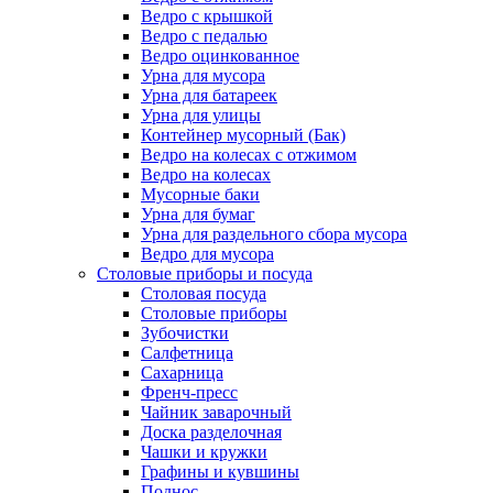
Ведро с крышкой
Ведро с педалью
Ведро оцинкованное
Урна для мусора
Урна для батареек
Урна для улицы
Контейнер мусорный (Бак)
Ведро на колесах с отжимом
Ведро на колесах
Мусорные баки
Урна для бумаг
Урна для раздельного сбора мусора
Ведро для мусора
Столовые приборы и посуда
Столовая посуда
Столовые приборы
Зубочистки
Салфетница
Сахарница
Френч-пресс
Чайник заварочный
Доска разделочная
Чашки и кружки
Графины и кувшины
Поднос