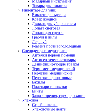
Малярный инструмент
Товары для пикника
Инвентарь для улиц
Ёмкости для мусора
Ковер входной
Движок для уборки снега
Лопата снеговая
Лопата для грунта
Грабли и вилы
Ледоруб
Реагент противогололедный
Спецодежда и медизделия
Аптечки первой помощи
Антисептические товары
Дезинфицирующие товары
Термометр медицинский
Перчатки медицинские
Перчатки одноразовые
Бахилы
Пластыри и повязки
Бинты
Защита зрения, слуха, дыхания
Упаковка
Стрейч пленка
Упаковочные ленты