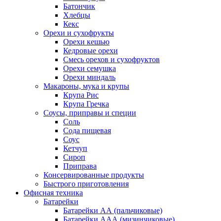
Батончик
Хлебцы
Кекс
Орехи и сухофрукты
Орехи кешью
Кедровые орехи
Смесь орехов и сухофруктов
Орехи семушка
Орехи миндаль
Макароны, мука и крупы
Крупа Рис
Крупа Гречка
Соусы, приправы и специи
Соль
Сода пищевая
Соус
Кетчуп
Сироп
Приправа
Консервированные продукты
Быстрого приготовления
Офисная техника
Батарейки
Батарейки АА (пальчиковые)
Батарейки ААА (мизинчиковые)