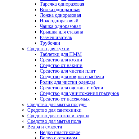
Тарелка одноразовая
Вилка одноразовая
Ложка одноразовая
Нож одноразовый
Чашка одноразовая
Крышка для стакана
Размешиватель
Трубочки
Средства для кухни
Таблетки для ПММ
Средство для кухни
Средство от накипи
Средство для чистки плит
Средство для ковров и мебели
Ролик для чистки одежды
Средство для одежды и обуви
Средство для уничтожения грызунов
Средство от насекомых
Средство для мытья посуды
Средство для сантехники
Средство для стекол и зеркал
Средство для мытья пола
Ведра и емкости
Ведро пластиковое
Ведро с отжимом