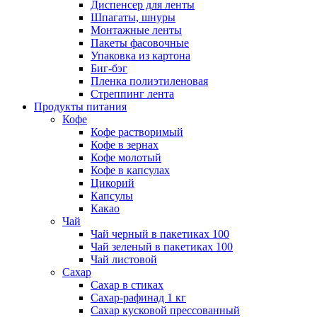
Диспенсер для ленты
Шпагаты, шнуры
Монтажные ленты
Пакеты фасовочные
Упаковка из картона
Биг-бэг
Пленка полиэтиленовая
Стреппинг лента
Продукты питания
Кофе
Кофе растворимый
Кофе в зернах
Кофе молотый
Кофе в капсулах
Цикорий
Капсулы
Какао
Чай
Чай черный в пакетиках 100
Чай зеленый в пакетиках 100
Чай листовой
Сахар
Сахар в стиках
Сахар-рафинад 1 кг
Сахар кусковой прессованный