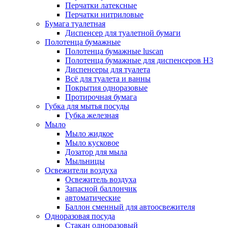
Перчатки латексные
Перчатки нитриловые
Бумага туалетная
Диспенсер для туалетной бумаги
Полотенца бумажные
Полотенца бумажные luscan
Полотенца бумажные для диспенсеров H3
Диспенсеры для туалета
Всё для туалета и ванны
Покрытия одноразовые
Протирочная бумага
Губка для мытья посуды
Губка железная
Мыло
Мыло жидкое
Мыло кусковое
Дозатор для мыла
Мыльницы
Освежители воздуха
Освежитель воздуха
Запасной баллончик
автоматические
Баллон сменный для автоосвежителя
Одноразовая посуда
Стакан одноразовый