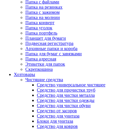
Папка с файлами
Папка на резинках
Папка с зажимом
Папка на молнии
Папка конверт
Папка уголок
Папка портфель
Планшет для бумаги
Подвесная регистратура
Архивные папки и короба
Папка для бумаг с завязками
Папка адресная
Этикетки для папок
Скрепкошина
Хозтовары
Чистящие средства
Средство универсальное чистящее
Средство для прочистки труб
Средство для чистки металла
Средство для чистки одежды
Средство для чистки обуви
Средство от засоров
Средство для унитаза
Блоки для унитаза
Средство для ковров