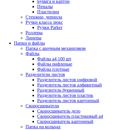
Бумага и картон
Пеналы
Пластилин
Стержни, чернила
Ручки класса люкс
Ручки Parker
Роллеры
Линеры
Папки и файлы
Папка с арочным механизмом
Файлы
Файлы а4 100 шт
Файлы рифленые
Файлы плотные
Разделители листов
Разделитель листов цифровой
Разделитель листов алфавитный
Разделитель буквенный
Разделитель листов пластик
Разделитель листов картонный
Скоросшиватели
Скоросшиватель дело
Скоросшиватель пластиковый а4
Скоросшиватель картонный
Папка на кольцах