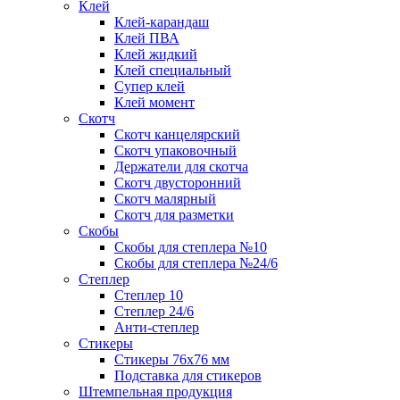
Клей
Клей-карандаш
Клей ПВА
Клей жидкий
Клей специальный
Супер клей
Клей момент
Скотч
Скотч канцелярский
Скотч упаковочный
Держатели для скотча
Скотч двусторонний
Скотч малярный
Скотч для разметки
Скобы
Скобы для степлера №10
Скобы для степлера №24/6
Степлер
Степлер 10
Степлер 24/6
Анти-степлер
Стикеры
Стикеры 76x76 мм
Подставка для стикеров
Штемпельная продукция