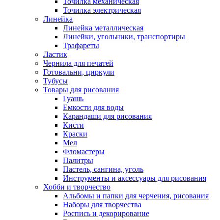
Точилка механическая
Точилка электрическая
Линейка
Линейка металлическая
Линейки, угольники, транспортиры
Трафареты
Ластик
Чернила для печатей
Готовальни, циркули
Тубусы
Товары для рисования
Гуашь
Емкости для воды
Карандаши для рисования
Кисти
Краски
Мел
Фломастеры
Палитры
Пастель, сангина, уголь
Инструменты и аксессуары для рисования
Хобби и творчество
Альбомы и папки для черчения, рисования
Наборы для творчества
Роспись и декорирование