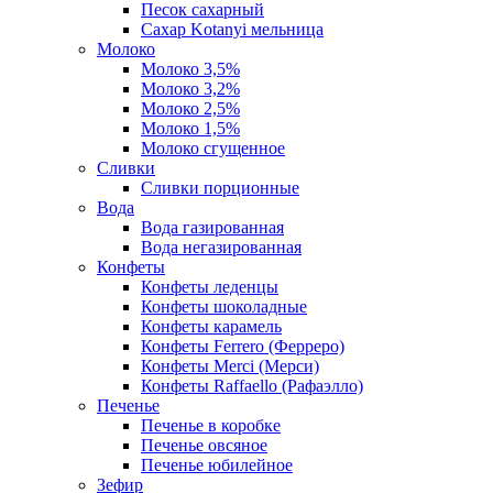
Песок сахарный
Сахар Kotanyi мельница
Молоко
Молоко 3,5%
Молоко 3,2%
Молоко 2,5%
Молоко 1,5%
Молоко сгущенное
Сливки
Сливки порционные
Вода
Вода газированная
Вода негазированная
Конфеты
Конфеты леденцы
Конфеты шоколадные
Конфеты карамель
Конфеты Ferrero (Ферреро)
Конфеты Merci (Мерси)
Конфеты Raffaello (Рафаэлло)
Печенье
Печенье в коробке
Печенье овсяное
Печенье юбилейное
Зефир