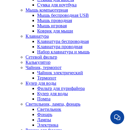
Сумка для ноутбука
Мышь компьютерная
Мышь беспроводная USB
Мышь проводная
Мышь игровая
Коврик для мыши
Клавиатура
Клавиатура беспроводная
Клавиатура проводная
Набор клавиатура и мышь
Сетевой фильтр
Калькулятор
Чайник, термопот
Чайник электрический
Термопот
Кулер для воды
Фильтр для пурифайера
Кулер для воды
Помпа
Светильник, лампа, фонарь
Светильник
Фонарь
Лампы
Электрика