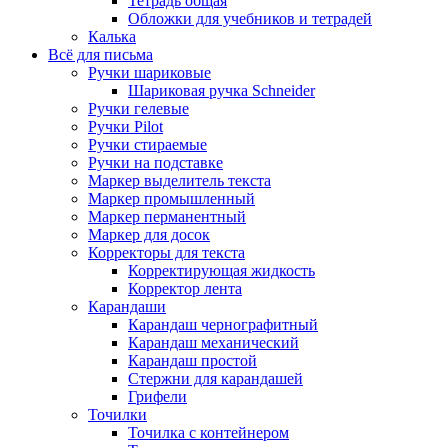
Тетрадь общая
Обложки для учебников и тетрадей
Калька
Всё для письма
Ручки шариковые
Шариковая ручка Schneider
Ручки гелевые
Ручки Pilot
Ручки стираемые
Ручки на подставке
Маркер выделитель текста
Маркер промышленный
Маркер перманентный
Маркер для досок
Корректоры для текста
Корректирующая жидкость
Корректор лента
Карандаши
Карандаш чернографитный
Карандаш механический
Карандаш простой
Стержни для карандашей
Грифели
Точилки
Точилка с контейнером