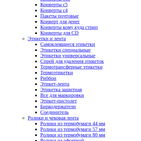
Конверты с5
Конверты с4
Пакеты почтовые
Конверт для денег
Конверты кому куда стрип
Конверты для CD
Этикетки и лента
Самоклеящиеся этикетки
Этикетки специальные
Этикетки универсальные
Спрей для удаления этикеток
Термотрансферные этикетки
Термоэтикетки
Риббон
Этикет-лента
Этикетка защитная
Все для маркировки
Этикет-пистолет
Биркодержатели
Соединитель
Ролики и чековая лента
Ролики из термобумаги 44 мм
Ролики из термобумаги 57 мм
Ролики из термобумаги 80 мм
Ролики из офсетной