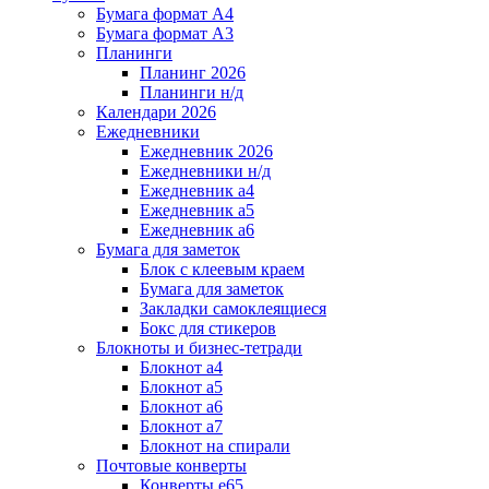
Бумага формат А4
Бумага формат А3
Планинги
Планинг 2026
Планинги н/д
Календари 2026
Ежедневники
Ежедневник 2026
Ежедневники н/д
Ежедневник а4
Ежедневник а5
Ежедневник а6
Бумага для заметок
Блок с клеевым краем
Бумага для заметок
Закладки самоклеящиеся
Бокс для стикеров
Блокноты и бизнес-тетради
Блокнот а4
Блокнот а5
Блокнот а6
Блокнот а7
Блокнот на спирали
Почтовые конверты
Конверты е65