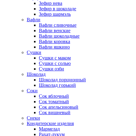
Зефир нева
Зефир в шоколаде
Зефир шармэль
Вафли
Вафли сливочные
Вафли венские
Вафли шоколадные
Вафли коровка
Вафли яшкино
Сушки
Сушки с маком
Сушки с солью
Сушки озби
Шоколад
Шоколад порционный
Шоколад горький
Соки
Сок яблочный
Сок томатный
Сок апельсиновый
Сок вишневый
Снеки
Кондитерские изделия
Мармелад
Рахат-лукум