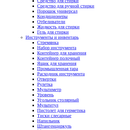
Средство для стирки
Средство для ручной стирки
Порошок универсал
Кондиционеры
Отбеливатели
Жидкость для стирки
Гель для стирки
Инструменты и инвентарь
Стремянка
Набор инструмента
Контейнер для хранения
Контейнер полочный
Ящик для хранения
Промышленная тара
Расходник инструмента
Отвертки
Рулетка
Мультиметр
Уровень
Угольник столярный
Мультитул
Пистолет для герметика
Тиски слесарные
Напильник
Штангенциркуль