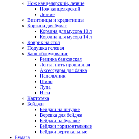
Нож канцелярский, лезвие
Нож канцелярский
Лезвие
Визитницы и кредитницы
Корзина для бумаг
Корзина для мусора 10 л
Корзина для мусора 14 л
Коврик на стол
Подушка гелевая
Банк оборудование
Резинка банковская
Лента, нить прошивная
Аксессуары для банка
Напальчник
Шило
Лупа
Игла
Картотека
Бейджи
Бейджи на шнурке
Веревка для бейджа
Бейджи на булавке
Бейджи горизонтальные
Бейджи вертикальные
Бумага