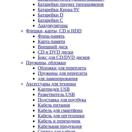
Батарейки прочих типоразмеров
Батарейки Крона 9V
Батарейки D
Батарейки С
Аккумуляторы
Флешки, карты, CD и HDD
Флеш-память
Карта памяти
Внешний диск
CD и DVD диски
Бокс для CD/DVD дисков
Пружины, обложки
Обложки для переплета
Пружины для переплета
для ламинирования
Аксессуары для техники
Картридер USB
Разветвитель USB
Подставка для ноутбука
Кабель питания
Кабель для смартфона
Кабель для оргтехники
Кабель и переходник
Кабельная продукция
Стяжка для кабеля