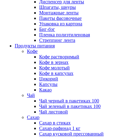
Диспенсер для ленты
Шпагаты, шнуры
Монтажные ленты
Пакеты фасовочные
Упаковка из картона
Биг-бэг
Пленка полиэтиленовая
Стреппинг лента
Продукты питания
Кофе
Кофе растворимый
Кофе в зернах
Кофе молотый
Кофе в капсулах
Цикорий
Капсулы
Какао
Чай
Чай черный в пакетиках 100
Чай зеленый в пакетиках 100
Чай листовой
Сахар
Сахар в стиках
Сахар-рафинад 1 кг
Сахар кусковой прессованный