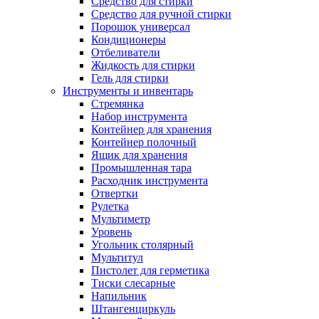
Средство для стирки
Средство для ручной стирки
Порошок универсал
Кондиционеры
Отбеливатели
Жидкость для стирки
Гель для стирки
Инструменты и инвентарь
Стремянка
Набор инструмента
Контейнер для хранения
Контейнер полочный
Ящик для хранения
Промышленная тара
Расходник инструмента
Отвертки
Рулетка
Мультиметр
Уровень
Угольник столярный
Мультитул
Пистолет для герметика
Тиски слесарные
Напильник
Штангенциркуль