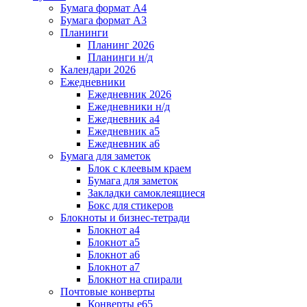
Бумага формат А4
Бумага формат А3
Планинги
Планинг 2026
Планинги н/д
Календари 2026
Ежедневники
Ежедневник 2026
Ежедневники н/д
Ежедневник а4
Ежедневник а5
Ежедневник а6
Бумага для заметок
Блок с клеевым краем
Бумага для заметок
Закладки самоклеящиеся
Бокс для стикеров
Блокноты и бизнес-тетради
Блокнот а4
Блокнот а5
Блокнот а6
Блокнот а7
Блокнот на спирали
Почтовые конверты
Конверты е65