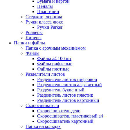
Бумага и картон
Пеналы
Пластилин
Стержни, чернила
Ручки класса люкс
Ручки Parker
Роллеры
Линеры
Папки и файлы
Папка с арочным механизмом
Файлы
Файлы а4 100 шт
Файлы рифленые
Файлы плотные
Разделители листов
Разделитель листов цифровой
Разделитель листов алфавитный
Разделитель буквенный
Разделитель листов пластик
Разделитель листов картонный
Скоросшиватели
Скоросшиватель дело
Скоросшиватель пластиковый а4
Скоросшиватель картонный
Папка на кольцах