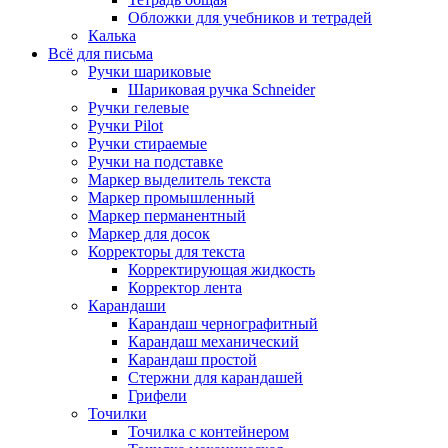
Обложки для учебников и тетрадей
Калька
Всё для письма
Ручки шариковые
Шариковая ручка Schneider
Ручки гелевые
Ручки Pilot
Ручки стираемые
Ручки на подставке
Маркер выделитель текста
Маркер промышленный
Маркер перманентный
Маркер для досок
Корректоры для текста
Корректирующая жидкость
Корректор лента
Карандаши
Карандаш чернографитный
Карандаш механический
Карандаш простой
Стержни для карандашей
Грифели
Точилки
Точилка с контейнером