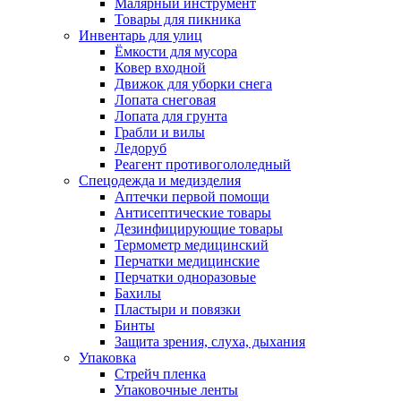
Малярный инструмент
Товары для пикника
Инвентарь для улиц
Ёмкости для мусора
Ковер входной
Движок для уборки снега
Лопата снеговая
Лопата для грунта
Грабли и вилы
Ледоруб
Реагент противогололедный
Спецодежда и медизделия
Аптечки первой помощи
Антисептические товары
Дезинфицирующие товары
Термометр медицинский
Перчатки медицинские
Перчатки одноразовые
Бахилы
Пластыри и повязки
Бинты
Защита зрения, слуха, дыхания
Упаковка
Стрейч пленка
Упаковочные ленты