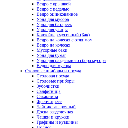
Ведро с крышкой
Ведро с педалью
Ведро оцинкованное
Урна для мусора
Урна для батареек
Урна для улицы
Контейнер мусорный (Бак)
Ведро на колесах с отжимом
Ведро на колесах
Мусорные баки
Урна для бумаг
Урна для раздельного сбора мусора
Ведро для мусора
Столовые приборы и посуда
Столовая посуда
Столовые приборы
Зубочистки
Салфетница
Сахарница
Френч-пресс
Чайник заварочный
Доска разделочная
Чашки и кружки
Графины и кувшины
Поднос