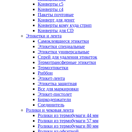
Конверты с5
Конверты с4
Пакеты почтовые
Конверт для денег
Конверты кому куда стрип
Конверты для CD
Этикетки и лента
Самоклеящиеся этикетки
Этикетки специальные
Этикетки универсальные
Спрей для удаления этикеток
Термотрансферные этикетки
Термоэтикетки
Риббон
Этикет-лента
Этикетка защитная
Все для маркировки
Этикет-пистолет
Биркодержатели
Соединитель
Ролики и чековая лента
Ролики из термобумаги 44 мм
Ролики из термобумаги 57 мм
Ролики из термобумаги 80 мм
Ролики из офсетной