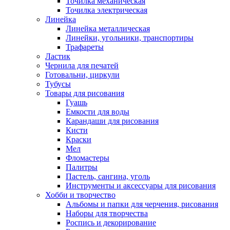
Точилка механическая
Точилка электрическая
Линейка
Линейка металлическая
Линейки, угольники, транспортиры
Трафареты
Ластик
Чернила для печатей
Готовальни, циркули
Тубусы
Товары для рисования
Гуашь
Емкости для воды
Карандаши для рисования
Кисти
Краски
Мел
Фломастеры
Палитры
Пастель, сангина, уголь
Инструменты и аксессуары для рисования
Хобби и творчество
Альбомы и папки для черчения, рисования
Наборы для творчества
Роспись и декорирование