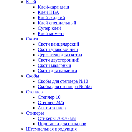
Клей
Клей-карандаш
Клей ПВА
Клей жидкий
Клей специальный
Супер клей
Клей момент
Скотч
Скотч канцелярский
Скотч упаковочный
Держатели для скотча
Скотч двусторонний
Скотч малярный
Скотч для разметки
Скобы
Скобы для степлера №10
Скобы для степлера №24/6
Степлер
Степлер 10
Степлер 24/6
Анти-степлер
Стикеры
Стикеры 76x76 мм
Подставка для стикеров
Штемпельная продукция