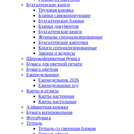
Бухгалтерские книги
Трудовая книжка
Бланки самокопирующие
Бухгалтерские бланки
Бланки документов
Бухгалтерские книги
Журналы специализированные
Бухгалтерские карточки
Книги специализированные
Законы и кодексы
Широкоформатная бумага
Бумага для цветной печати
Бумага цветная
Еженедельники
Еженедельник 2026
Еженедельники н/д
Карты и атласы
Карты настенные
Карты настольные
Алфавитная книжка
Бумага копировальная
Фотобумага
Тетрадь
Тетрадь со сменным блоком
Тетрадь общая