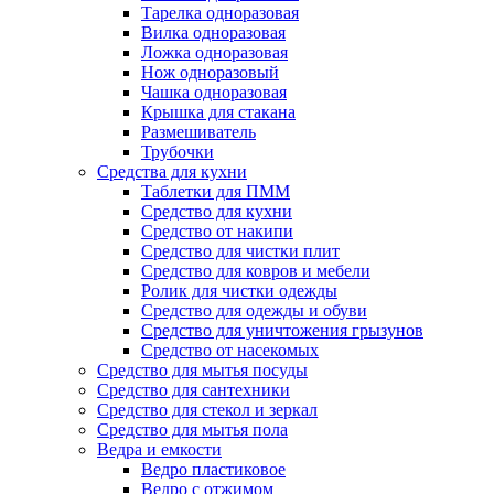
Тарелка одноразовая
Вилка одноразовая
Ложка одноразовая
Нож одноразовый
Чашка одноразовая
Крышка для стакана
Размешиватель
Трубочки
Средства для кухни
Таблетки для ПММ
Средство для кухни
Средство от накипи
Средство для чистки плит
Средство для ковров и мебели
Ролик для чистки одежды
Средство для одежды и обуви
Средство для уничтожения грызунов
Средство от насекомых
Средство для мытья посуды
Средство для сантехники
Средство для стекол и зеркал
Средство для мытья пола
Ведра и емкости
Ведро пластиковое
Ведро с отжимом