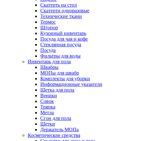
Скатерть на стол
Скатерти одноразовые
Технические ткани
Термос
Штопор
Кухонный инвентарь
Посуда для чая и кофе
Стеклянная посуда
Посуда
Фильтры для воды
Инвентарь для пола
Швабры
МОПы для швабр
Комплекты для уборки
Информационные указатели
Щетка для пола
Веники
Совок
Тряпка
Метла
Сгон для пола
Щетки
Держатель МОПа
Косметические средства
Средство для лица и тела