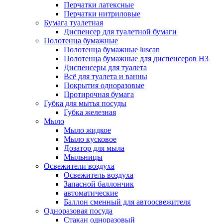
Перчатки латексные
Перчатки нитриловые
Бумага туалетная
Диспенсер для туалетной бумаги
Полотенца бумажные
Полотенца бумажные luscan
Полотенца бумажные для диспенсеров H3
Диспенсеры для туалета
Всё для туалета и ванны
Покрытия одноразовые
Протирочная бумага
Губка для мытья посуды
Губка железная
Мыло
Мыло жидкое
Мыло кусковое
Дозатор для мыла
Мыльницы
Освежители воздуха
Освежитель воздуха
Запасной баллончик
автоматические
Баллон сменный для автоосвежителя
Одноразовая посуда
Стакан одноразовый