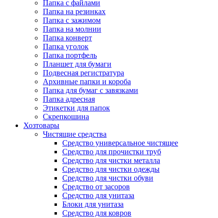
Папка с файлами
Папка на резинках
Папка с зажимом
Папка на молнии
Папка конверт
Папка уголок
Папка портфель
Планшет для бумаги
Подвесная регистратура
Архивные папки и короба
Папка для бумаг с завязками
Папка адресная
Этикетки для папок
Скрепкошина
Хозтовары
Чистящие средства
Средство универсальное чистящее
Средство для прочистки труб
Средство для чистки металла
Средство для чистки одежды
Средство для чистки обуви
Средство от засоров
Средство для унитаза
Блоки для унитаза
Средство для ковров