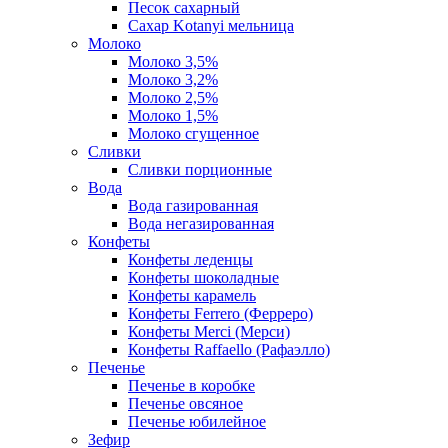
Песок сахарный
Сахар Kotanyi мельница
Молоко
Молоко 3,5%
Молоко 3,2%
Молоко 2,5%
Молоко 1,5%
Молоко сгущенное
Сливки
Сливки порционные
Вода
Вода газированная
Вода негазированная
Конфеты
Конфеты леденцы
Конфеты шоколадные
Конфеты карамель
Конфеты Ferrero (Ферреро)
Конфеты Merci (Мерси)
Конфеты Raffaello (Рафаэлло)
Печенье
Печенье в коробке
Печенье овсяное
Печенье юбилейное
Зефир