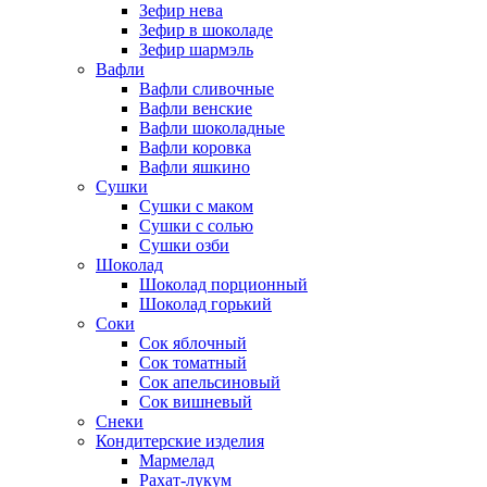
Зефир нева
Зефир в шоколаде
Зефир шармэль
Вафли
Вафли сливочные
Вафли венские
Вафли шоколадные
Вафли коровка
Вафли яшкино
Сушки
Сушки с маком
Сушки с солью
Сушки озби
Шоколад
Шоколад порционный
Шоколад горький
Соки
Сок яблочный
Сок томатный
Сок апельсиновый
Сок вишневый
Снеки
Кондитерские изделия
Мармелад
Рахат-лукум