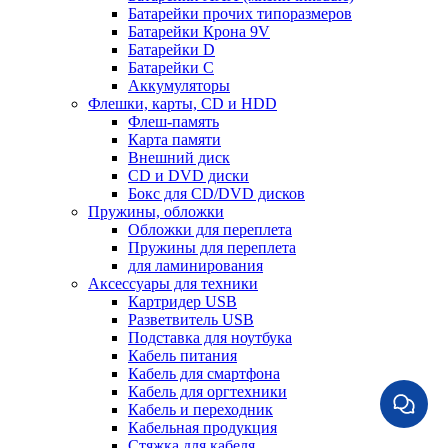
Батарейки прочих типоразмеров
Батарейки Крона 9V
Батарейки D
Батарейки С
Аккумуляторы
Флешки, карты, CD и HDD
Флеш-память
Карта памяти
Внешний диск
CD и DVD диски
Бокс для CD/DVD дисков
Пружины, обложки
Обложки для переплета
Пружины для переплета
для ламинирования
Аксессуары для техники
Картридер USB
Разветвитель USB
Подставка для ноутбука
Кабель питания
Кабель для смартфона
Кабель для оргтехники
Кабель и переходник
Кабельная продукция
Стяжка для кабеля