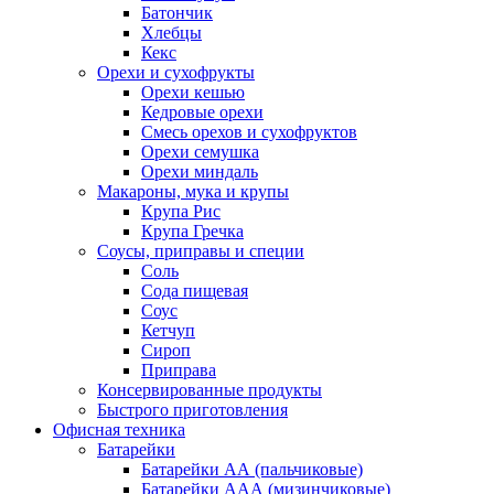
Батончик
Хлебцы
Кекс
Орехи и сухофрукты
Орехи кешью
Кедровые орехи
Смесь орехов и сухофруктов
Орехи семушка
Орехи миндаль
Макароны, мука и крупы
Крупа Рис
Крупа Гречка
Соусы, приправы и специи
Соль
Сода пищевая
Соус
Кетчуп
Сироп
Приправа
Консервированные продукты
Быстрого приготовления
Офисная техника
Батарейки
Батарейки АА (пальчиковые)
Батарейки ААА (мизинчиковые)