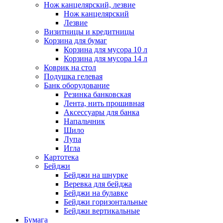
Нож канцелярский, лезвие
Нож канцелярский
Лезвие
Визитницы и кредитницы
Корзина для бумаг
Корзина для мусора 10 л
Корзина для мусора 14 л
Коврик на стол
Подушка гелевая
Банк оборудование
Резинка банковская
Лента, нить прошивная
Аксессуары для банка
Напальчник
Шило
Лупа
Игла
Картотека
Бейджи
Бейджи на шнурке
Веревка для бейджа
Бейджи на булавке
Бейджи горизонтальные
Бейджи вертикальные
Бумага