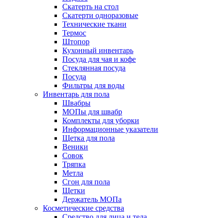
Скатерть на стол
Скатерти одноразовые
Технические ткани
Термос
Штопор
Кухонный инвентарь
Посуда для чая и кофе
Стеклянная посуда
Посуда
Фильтры для воды
Инвентарь для пола
Швабры
МОПы для швабр
Комплекты для уборки
Информационные указатели
Щетка для пола
Веники
Совок
Тряпка
Метла
Сгон для пола
Щетки
Держатель МОПа
Косметические средства
Средство для лица и тела