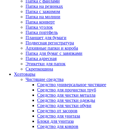
Папка с файлами
Папка на резинках
Папка с зажимом
Папка на молнии
Папка конверт
Папка уголок
Папка портфель
Планшет для бумаги
Подвесная регистратура
Архивные папки и короба
Папка для бумаг с завязками
Папка адресная
Этикетки для папок
Скрепкошина
Хозтовары
Чистящие средства
Средство универсальное чистящее
Средство для прочистки труб
Средство для чистки металла
Средство для чистки одежды
Средство для чистки обуви
Средство от засоров
Средство для унитаза
Блоки для унитаза
Средство для ковров