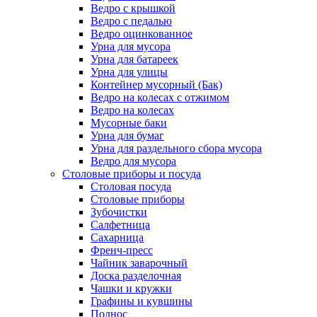
Ведро с крышкой
Ведро с педалью
Ведро оцинкованное
Урна для мусора
Урна для батареек
Урна для улицы
Контейнер мусорный (Бак)
Ведро на колесах с отжимом
Ведро на колесах
Мусорные баки
Урна для бумаг
Урна для раздельного сбора мусора
Ведро для мусора
Столовые приборы и посуда
Столовая посуда
Столовые приборы
Зубочистки
Салфетница
Сахарница
Френч-пресс
Чайник заварочный
Доска разделочная
Чашки и кружки
Графины и кувшины
Поднос