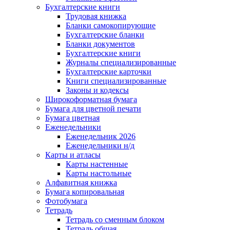
Бухгалтерские книги
Трудовая книжка
Бланки самокопирующие
Бухгалтерские бланки
Бланки документов
Бухгалтерские книги
Журналы специализированные
Бухгалтерские карточки
Книги специализированные
Законы и кодексы
Широкоформатная бумага
Бумага для цветной печати
Бумага цветная
Еженедельники
Еженедельник 2026
Еженедельники н/д
Карты и атласы
Карты настенные
Карты настольные
Алфавитная книжка
Бумага копировальная
Фотобумага
Тетрадь
Тетрадь со сменным блоком
Тетрадь общая