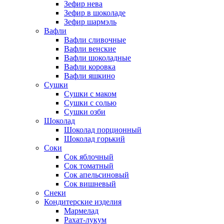
Зефир нева
Зефир в шоколаде
Зефир шармэль
Вафли
Вафли сливочные
Вафли венские
Вафли шоколадные
Вафли коровка
Вафли яшкино
Сушки
Сушки с маком
Сушки с солью
Сушки озби
Шоколад
Шоколад порционный
Шоколад горький
Соки
Сок яблочный
Сок томатный
Сок апельсиновый
Сок вишневый
Снеки
Кондитерские изделия
Мармелад
Рахат-лукум