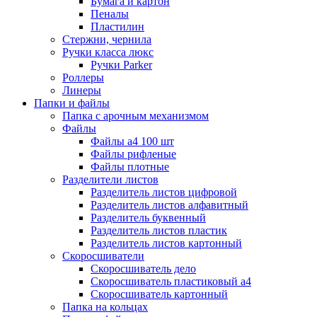
Бумага и картон
Пеналы
Пластилин
Стержни, чернила
Ручки класса люкс
Ручки Parker
Роллеры
Линеры
Папки и файлы
Папка с арочным механизмом
Файлы
Файлы а4 100 шт
Файлы рифленые
Файлы плотные
Разделители листов
Разделитель листов цифровой
Разделитель листов алфавитный
Разделитель буквенный
Разделитель листов пластик
Разделитель листов картонный
Скоросшиватели
Скоросшиватель дело
Скоросшиватель пластиковый а4
Скоросшиватель картонный
Папка на кольцах