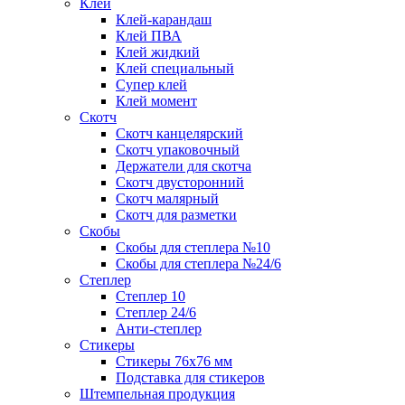
Клей
Клей-карандаш
Клей ПВА
Клей жидкий
Клей специальный
Супер клей
Клей момент
Скотч
Скотч канцелярский
Скотч упаковочный
Держатели для скотча
Скотч двусторонний
Скотч малярный
Скотч для разметки
Скобы
Скобы для степлера №10
Скобы для степлера №24/6
Степлер
Степлер 10
Степлер 24/6
Анти-степлер
Стикеры
Стикеры 76x76 мм
Подставка для стикеров
Штемпельная продукция