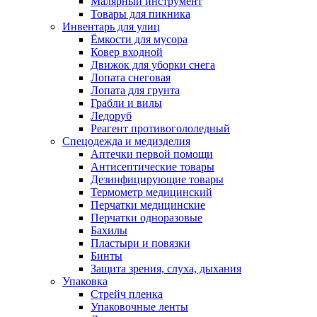
Малярный инструмент
Товары для пикника
Инвентарь для улиц
Ёмкости для мусора
Ковер входной
Движок для уборки снега
Лопата снеговая
Лопата для грунта
Грабли и вилы
Ледоруб
Реагент противогололедный
Спецодежда и медизделия
Аптечки первой помощи
Антисептические товары
Дезинфицирующие товары
Термометр медицинский
Перчатки медицинские
Перчатки одноразовые
Бахилы
Пластыри и повязки
Бинты
Защита зрения, слуха, дыхания
Упаковка
Стрейч пленка
Упаковочные ленты