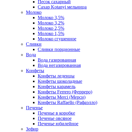
Песок сахарный
Сахар Kotanyi мельница
Молоко
Молоко 3,5%
Молоко 3,2%
Молоко 2,5%
Молоко 1,5%
Молоко сгущенное
Сливки
Сливки порционные
Вода
Вода газированная
Вода негазированная
Конфеты
Конфеты леденцы
Конфеты шоколадные
Конфеты карамель
Конфеты Ferrero (Ферреро)
Конфеты Merci (Мерси)
Конфеты Raffaello (Рафаэлло)
Печенье
Печенье в коробке
Печенье овсяное
Печенье юбилейное
Зефир