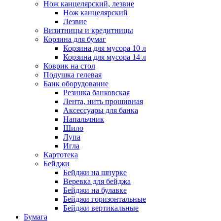
Нож канцелярский, лезвие
Нож канцелярский
Лезвие
Визитницы и кредитницы
Корзина для бумаг
Корзина для мусора 10 л
Корзина для мусора 14 л
Коврик на стол
Подушка гелевая
Банк оборудование
Резинка банковская
Лента, нить прошивная
Аксессуары для банка
Напальчник
Шило
Лупа
Игла
Картотека
Бейджи
Бейджи на шнурке
Веревка для бейджа
Бейджи на булавке
Бейджи горизонтальные
Бейджи вертикальные
Бумага