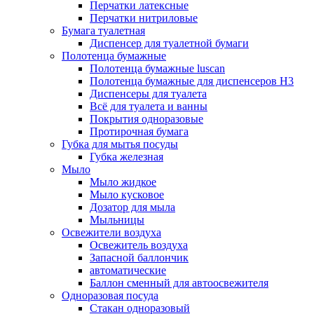
Перчатки латексные
Перчатки нитриловые
Бумага туалетная
Диспенсер для туалетной бумаги
Полотенца бумажные
Полотенца бумажные luscan
Полотенца бумажные для диспенсеров H3
Диспенсеры для туалета
Всё для туалета и ванны
Покрытия одноразовые
Протирочная бумага
Губка для мытья посуды
Губка железная
Мыло
Мыло жидкое
Мыло кусковое
Дозатор для мыла
Мыльницы
Освежители воздуха
Освежитель воздуха
Запасной баллончик
автоматические
Баллон сменный для автоосвежителя
Одноразовая посуда
Стакан одноразовый