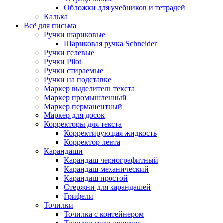
Обложки для учебников и тетрадей
Калька
Всё для письма
Ручки шариковые
Шариковая ручка Schneider
Ручки гелевые
Ручки Pilot
Ручки стираемые
Ручки на подставке
Маркер выделитель текста
Маркер промышленный
Маркер перманентный
Маркер для досок
Корректоры для текста
Корректирующая жидкость
Корректор лента
Карандаши
Карандаш чернографитный
Карандаш механический
Карандаш простой
Стержни для карандашей
Грифели
Точилки
Точилка с контейнером
Точилка механическая