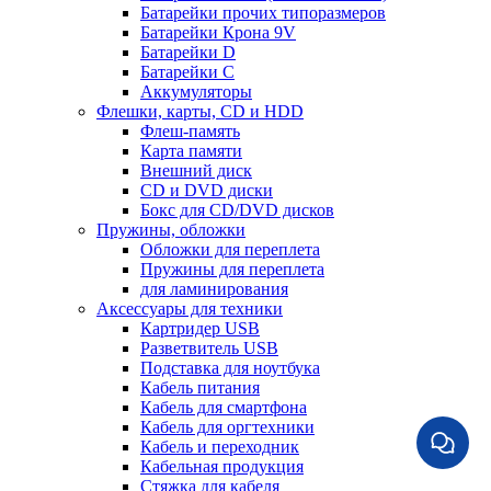
Батарейки прочих типоразмеров
Батарейки Крона 9V
Батарейки D
Батарейки С
Аккумуляторы
Флешки, карты, CD и HDD
Флеш-память
Карта памяти
Внешний диск
CD и DVD диски
Бокс для CD/DVD дисков
Пружины, обложки
Обложки для переплета
Пружины для переплета
для ламинирования
Аксессуары для техники
Картридер USB
Разветвитель USB
Подставка для ноутбука
Кабель питания
Кабель для смартфона
Кабель для оргтехники
Кабель и переходник
Кабельная продукция
Стяжка для кабеля