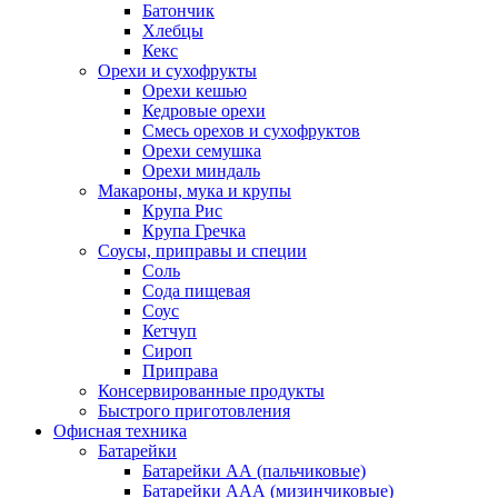
Батончик
Хлебцы
Кекс
Орехи и сухофрукты
Орехи кешью
Кедровые орехи
Смесь орехов и сухофруктов
Орехи семушка
Орехи миндаль
Макароны, мука и крупы
Крупа Рис
Крупа Гречка
Соусы, приправы и специи
Соль
Сода пищевая
Соус
Кетчуп
Сироп
Приправа
Консервированные продукты
Быстрого приготовления
Офисная техника
Батарейки
Батарейки АА (пальчиковые)
Батарейки ААА (мизинчиковые)