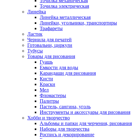
Точилка механическая
Точилка электрическая
Линейка
Линейка металлическая
Линейки, угольники, транспортиры
Трафареты
Ластик
Чернила для печатей
Готовальни, циркули
Тубусы
Товары для рисования
Гуашь
Емкости для воды
Карандаши для рисования
Кисти
Краски
Мел
Фломастеры
Палитры
Пастель, сангина, уголь
Инструменты и аксессуары для рисования
Хобби и творчество
Альбомы и папки для черчения, рисования
Наборы для творчества
Роспись и декорирование