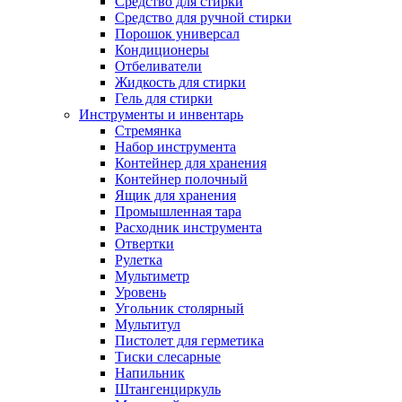
Средство для стирки
Средство для ручной стирки
Порошок универсал
Кондиционеры
Отбеливатели
Жидкость для стирки
Гель для стирки
Инструменты и инвентарь
Стремянка
Набор инструмента
Контейнер для хранения
Контейнер полочный
Ящик для хранения
Промышленная тара
Расходник инструмента
Отвертки
Рулетка
Мультиметр
Уровень
Угольник столярный
Мультитул
Пистолет для герметика
Тиски слесарные
Напильник
Штангенциркуль