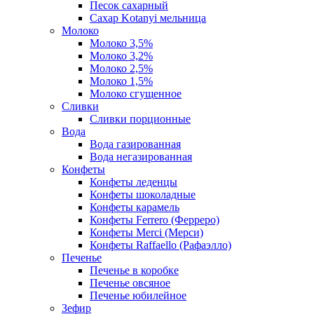
Песок сахарный
Сахар Kotanyi мельница
Молоко
Молоко 3,5%
Молоко 3,2%
Молоко 2,5%
Молоко 1,5%
Молоко сгущенное
Сливки
Сливки порционные
Вода
Вода газированная
Вода негазированная
Конфеты
Конфеты леденцы
Конфеты шоколадные
Конфеты карамель
Конфеты Ferrero (Ферреро)
Конфеты Merci (Мерси)
Конфеты Raffaello (Рафаэлло)
Печенье
Печенье в коробке
Печенье овсяное
Печенье юбилейное
Зефир