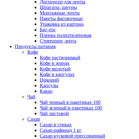
Диспенсер для ленты
Шпагаты, шнуры
Монтажные ленты
Пакеты фасовочные
Упаковка из картона
Биг-бэг
Пленка полиэтиленовая
Стреппинг лента
Продукты питания
Кофе
Кофе растворимый
Кофе в зернах
Кофе молотый
Кофе в капсулах
Цикорий
Капсулы
Какао
Чай
Чай черный в пакетиках 100
Чай зеленый в пакетиках 100
Чай листовой
Сахар
Сахар в стиках
Сахар-рафинад 1 кг
Сахар кусковой прессованный