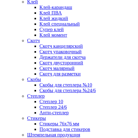
Клей
Клей-карандаш
Клей ПВА
Клей жидкий
Клей специальный
Супер клей
Клей момент
Скотч
Скотч канцелярский
Скотч упаковочный
Держатели для скотча
Скотч двусторонний
Скотч малярный
Скотч для разметки
Скобы
Скобы для степлера №10
Скобы для степлера №24/6
Степлер
Степлер 10
Степлер 24/6
Анти-степлер
Стикеры
Стикеры 76x76 мм
Подставка для стикеров
Штемпельная продукция