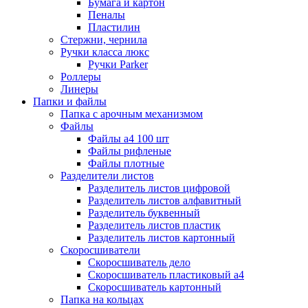
Бумага и картон
Пеналы
Пластилин
Стержни, чернила
Ручки класса люкс
Ручки Parker
Роллеры
Линеры
Папки и файлы
Папка с арочным механизмом
Файлы
Файлы а4 100 шт
Файлы рифленые
Файлы плотные
Разделители листов
Разделитель листов цифровой
Разделитель листов алфавитный
Разделитель буквенный
Разделитель листов пластик
Разделитель листов картонный
Скоросшиватели
Скоросшиватель дело
Скоросшиватель пластиковый а4
Скоросшиватель картонный
Папка на кольцах