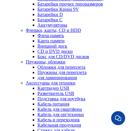
Батарейки прочих типоразмеров
Батарейки Крона 9V
Батарейки D
Батарейки С
Аккумуляторы
Флешки, карты, CD и HDD
Флеш-память
Карта памяти
Внешний диск
CD и DVD диски
Бокс для CD/DVD дисков
Пружины, обложки
Обложки для переплета
Пружины для переплета
для ламинирования
Аксессуары для техники
Картридер USB
Разветвитель USB
Подставка для ноутбука
Кабель питания
Кабель для смартфона
Кабель для оргтехники
Кабель и переходник
Кабельная продукция
Стяжка для кабеля