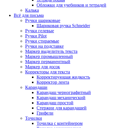
Обложки для учебников и тетрадей
Калька
Всё для письма
Ручки шариковые
Шариковая ручка Schneider
Ручки гелевые
Ручки Pilot
Ручки стираемые
Ручки на подставке
Маркер выделитель текста
Маркер промышленный
Маркер перманентный
Маркер для досок
Корректоры для текста
Корректирующая жидкость
Корректор лента
Карандаши
Карандаш чернографитный
Карандаш механический
Карандаш простой
Стержни для карандашей
Грифели
Точилки
Точилка с контейнером