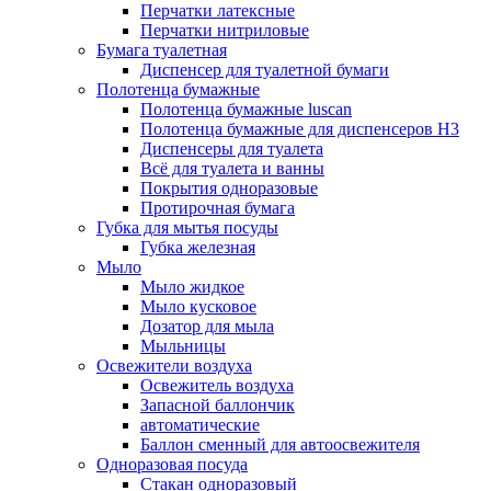
Перчатки латексные
Перчатки нитриловые
Бумага туалетная
Диспенсер для туалетной бумаги
Полотенца бумажные
Полотенца бумажные luscan
Полотенца бумажные для диспенсеров H3
Диспенсеры для туалета
Всё для туалета и ванны
Покрытия одноразовые
Протирочная бумага
Губка для мытья посуды
Губка железная
Мыло
Мыло жидкое
Мыло кусковое
Дозатор для мыла
Мыльницы
Освежители воздуха
Освежитель воздуха
Запасной баллончик
автоматические
Баллон сменный для автоосвежителя
Одноразовая посуда
Стакан одноразовый