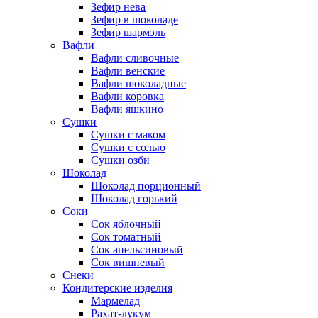
Зефир нева
Зефир в шоколаде
Зефир шармэль
Вафли
Вафли сливочные
Вафли венские
Вафли шоколадные
Вафли коровка
Вафли яшкино
Сушки
Сушки с маком
Сушки с солью
Сушки озби
Шоколад
Шоколад порционный
Шоколад горький
Соки
Сок яблочный
Сок томатный
Сок апельсиновый
Сок вишневый
Снеки
Кондитерские изделия
Мармелад
Рахат-лукум