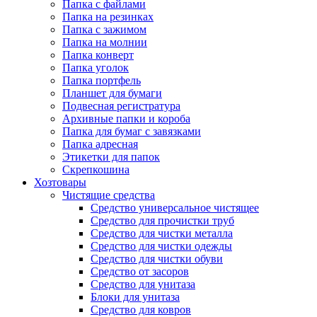
Папка с файлами
Папка на резинках
Папка с зажимом
Папка на молнии
Папка конверт
Папка уголок
Папка портфель
Планшет для бумаги
Подвесная регистратура
Архивные папки и короба
Папка для бумаг с завязками
Папка адресная
Этикетки для папок
Скрепкошина
Хозтовары
Чистящие средства
Средство универсальное чистящее
Средство для прочистки труб
Средство для чистки металла
Средство для чистки одежды
Средство для чистки обуви
Средство от засоров
Средство для унитаза
Блоки для унитаза
Средство для ковров