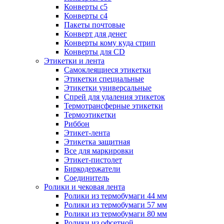
Конверты с5
Конверты с4
Пакеты почтовые
Конверт для денег
Конверты кому куда стрип
Конверты для CD
Этикетки и лента
Самоклеящиеся этикетки
Этикетки специальные
Этикетки универсальные
Спрей для удаления этикеток
Термотрансферные этикетки
Термоэтикетки
Риббон
Этикет-лента
Этикетка защитная
Все для маркировки
Этикет-пистолет
Биркодержатели
Соединитель
Ролики и чековая лента
Ролики из термобумаги 44 мм
Ролики из термобумаги 57 мм
Ролики из термобумаги 80 мм
Ролики из офсетной