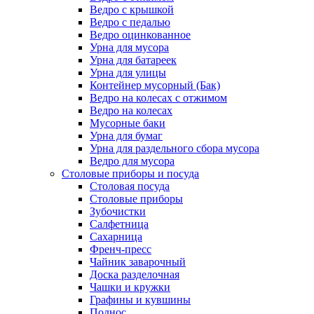
Ведро с крышкой
Ведро с педалью
Ведро оцинкованное
Урна для мусора
Урна для батареек
Урна для улицы
Контейнер мусорный (Бак)
Ведро на колесах с отжимом
Ведро на колесах
Мусорные баки
Урна для бумаг
Урна для раздельного сбора мусора
Ведро для мусора
Столовые приборы и посуда
Столовая посуда
Столовые приборы
Зубочистки
Салфетница
Сахарница
Френч-пресс
Чайник заварочный
Доска разделочная
Чашки и кружки
Графины и кувшины
Поднос