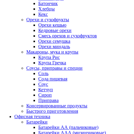
Батончик
Хлебцы
Кекс
Орехи и сухофрукты
Орехи кешью
Кедровые орехи
Смесь орехов и сухофруктов
Орехи семушка
Орехи миндаль
Макароны, мука и крупы
Крупа Рис
Крупа Гречка
Соусы, приправы и специи
Соль
Сода пищевая
Соус
Кетчуп
Сироп
Приправа
Консервированные продукты
Быстрого приготовления
Офисная техника
Батарейки
Батарейки АА (пальчиковые)
Батарейки ААА (мизинчиковые)