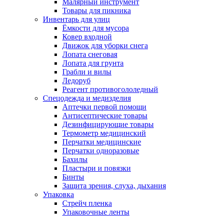
Малярный инструмент
Товары для пикника
Инвентарь для улиц
Ёмкости для мусора
Ковер входной
Движок для уборки снега
Лопата снеговая
Лопата для грунта
Грабли и вилы
Ледоруб
Реагент противогололедный
Спецодежда и медизделия
Аптечки первой помощи
Антисептические товары
Дезинфицирующие товары
Термометр медицинский
Перчатки медицинские
Перчатки одноразовые
Бахилы
Пластыри и повязки
Бинты
Защита зрения, слуха, дыхания
Упаковка
Стрейч пленка
Упаковочные ленты