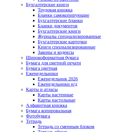
Бухгалтерские книги
Трудовая книжка
Бланки самокопирующие
Бухгалтерские бланки
Бланки документов
Бухгалтерские книги
Журналы специализированные
Бухгалтерские карточки
Книги специализированные
Законы и кодексы
Широкоформатная бумага
Бумага для цветной печати
Бумага цветная
Еженедельники
Еженедельник 2026
Еженедельники н/д
Карты и атласы
Карты настенные
Карты настольные
Алфавитная книжка
Бумага копировальная
Фотобумага
Тетрадь
Тетрадь со сменным блоком
Тетрадь общая