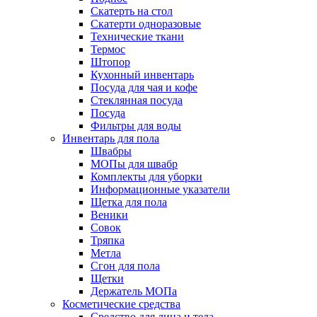
Скатерть на стол
Скатерти одноразовые
Технические ткани
Термос
Штопор
Кухонный инвентарь
Посуда для чая и кофе
Стеклянная посуда
Посуда
Фильтры для воды
Инвентарь для пола
Швабры
МОПы для швабр
Комплекты для уборки
Информационные указатели
Щетка для пола
Веники
Совок
Тряпка
Метла
Сгон для пола
Щетки
Держатель МОПа
Косметические средства
Средство для лица и тела