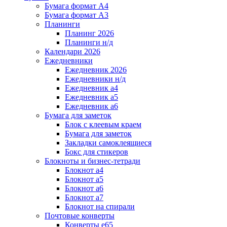
Бумага формат А4
Бумага формат А3
Планинги
Планинг 2026
Планинги н/д
Календари 2026
Ежедневники
Ежедневник 2026
Ежедневники н/д
Ежедневник а4
Ежедневник а5
Ежедневник а6
Бумага для заметок
Блок с клеевым краем
Бумага для заметок
Закладки самоклеящиеся
Бокс для стикеров
Блокноты и бизнес-тетради
Блокнот а4
Блокнот а5
Блокнот а6
Блокнот а7
Блокнот на спирали
Почтовые конверты
Конверты е65