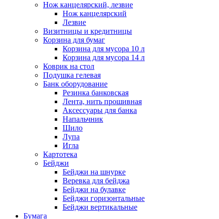
Нож канцелярский, лезвие
Нож канцелярский
Лезвие
Визитницы и кредитницы
Корзина для бумаг
Корзина для мусора 10 л
Корзина для мусора 14 л
Коврик на стол
Подушка гелевая
Банк оборудование
Резинка банковская
Лента, нить прошивная
Аксессуары для банка
Напальчник
Шило
Лупа
Игла
Картотека
Бейджи
Бейджи на шнурке
Веревка для бейджа
Бейджи на булавке
Бейджи горизонтальные
Бейджи вертикальные
Бумага