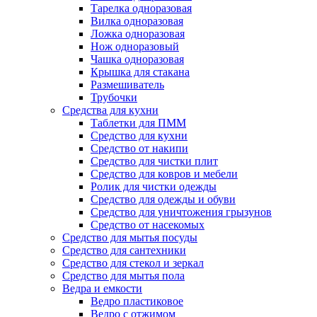
Тарелка одноразовая
Вилка одноразовая
Ложка одноразовая
Нож одноразовый
Чашка одноразовая
Крышка для стакана
Размешиватель
Трубочки
Средства для кухни
Таблетки для ПММ
Средство для кухни
Средство от накипи
Средство для чистки плит
Средство для ковров и мебели
Ролик для чистки одежды
Средство для одежды и обуви
Средство для уничтожения грызунов
Средство от насекомых
Средство для мытья посуды
Средство для сантехники
Средство для стекол и зеркал
Средство для мытья пола
Ведра и емкости
Ведро пластиковое
Ведро с отжимом