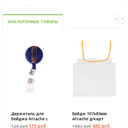
АНАЛОГИЧНЫЕ ТОВАРЫ
Держатель для
Бейдж 107х83мм
бейджа Attache с
Attache д/карт
рулеткой
100х71мм с жёлтой
115 руб
682 руб
128 руб
1082 руб