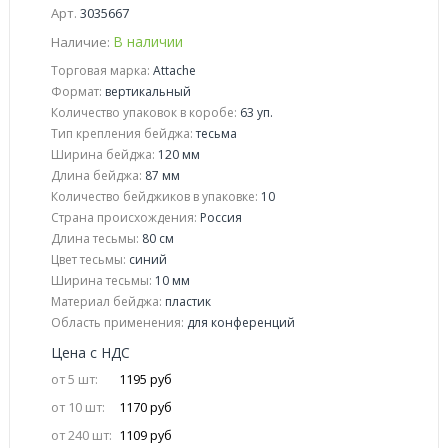
Арт.
3035667
В наличии
Наличие:
Торговая марка:
Attache
Формат:
вертикальный
Количество упаковок в коробе:
63 уп.
Тип крепления бейджа:
тесьма
Ширина бейджа:
120 мм
Длина бейджа:
87 мм
Количество бейджиков в упаковке:
10
Страна происхождения:
Россия
Длина тесьмы:
80 см
Цвет тесьмы:
синий
Ширина тесьмы:
10 мм
Материал бейджа:
пластик
Область применения:
для конференций
Цена с НДС
от 5 шт:
1195 руб
от 10 шт:
1170 руб
от 240 шт:
1109 руб