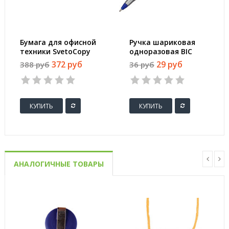
Бумага для офисной
Ручка шариковая
техники SvetoCopy
одноразовая BIC
(A4, марка C, 80 г/
Round Stic Exact
372 руб
29 руб
388 руб
36 руб
кв.м, 500 листов)
синяя (толщина
линии 0.28 мм)
КУПИТЬ
КУПИТЬ
АНАЛОГИЧНЫЕ ТОВАРЫ