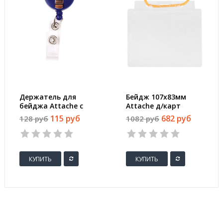
Держатель для
Бейдж 107х83мм
бейджа Attache с
Attache д/карт
рулеткой
100х71мм с жёлтой
115 руб
682 руб
128 руб
1082 руб
тесьмой, 10 шт/уп
КУПИТЬ
КУПИТЬ