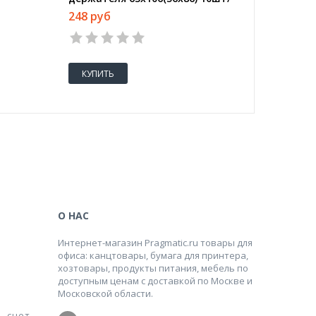
уп 150мкм 26PHR
штук в 
248 руб
948 руб
КУПИТЬ
КУПИТ
О НАС
Интернет-магазин Pragmatic.ru товары для
офиса: канцтовары, бумага для принтера,
хозтовары, продукты питания, мебель по
доступным ценам с доставкой по Москве и
Московской области.
ь счет