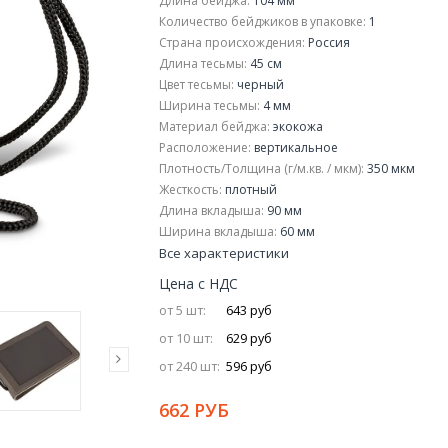
Длина бейджа:
104 мм
Количество бейджиков в упаковке:
1
Страна происхождения:
Россия
Длина тесьмы:
45 см
Цвет тесьмы:
черный
Ширина тесьмы:
4 мм
Материал бейджа:
экокожа
Расположение:
вертикальное
Плотность/Толщина (г/м.кв. / мкм):
350 мкм
Жесткость:
плотный
Длина вкладыша:
90 мм
Ширина вкладыша:
60 мм
Все характеристики
Цена с НДС
от 5 шт:
643 руб
от 10 шт:
629 руб
от 240 шт:
596 руб
662 РУБ