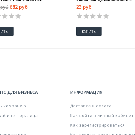
мой, 10 шт/уп
682 руб
23 руб
 руб
ПИТЬ
КУПИТЬ
IC ДЛЯ БИЗНЕСА
ИНФОРМАЦИЯ
ь компанию
Доставка и оплата
кабинет юр. лица
Как войти в личный кабинет
Как зарегистрироваться
я программа
Как сделать заказ и получит