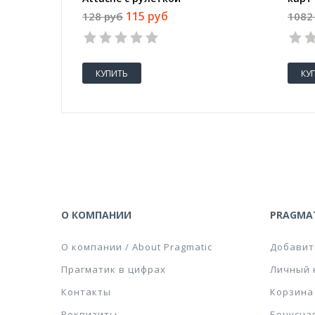
тесь
115 руб
128 руб
1082
КУПИТЬ
КУ
О КОМПАНИИ
PRAGMAT
О компании / About Pragmatic
Добавит
Прагматик в цифрах
Личный 
Контакты
Корзина
Реквизиты
Бонусна