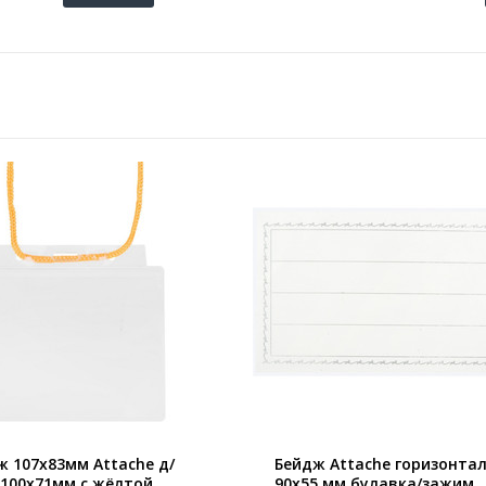
ж 107х83мм Attache д/
Бейдж Attache горизонта
 100х71мм с жёлтой
90х55 мм булавка/зажим