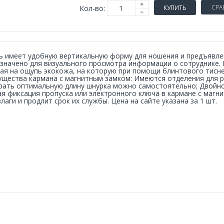
СРА
Кол-во:
КУПИТЬ
 имеет удобную вертикальную форму для ношения и предъявле
значено для визуального просмотра информации о сотруднике. 
ая на ощупь экокожа, на которую при помощи блинтового тисн
щества кармана с магнитным замком: Имеются отделения для р
ать оптимальную длину шнурка можно самостоятельно; Двойной
я фиксация пропуска или электронного ключа в кармане с маг
влаги и продлит срок их службы. Цена на сайте указана за 1 шт.