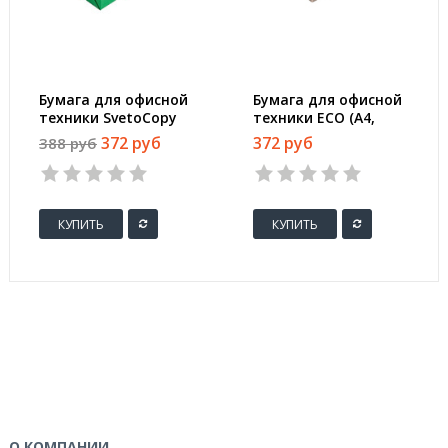
Бумага для офисной
Бумага для офисной
техники SvetoCopy
техники ECO (А4,
(A4, марка C, 80 г/
марка С, 80 г/кв.м,
372 руб
372 руб
388 руб
кв.м, 500 листов)
белизна 60%, 500
листов)
КУПИТЬ
КУПИТЬ
О КОМПАНИИ