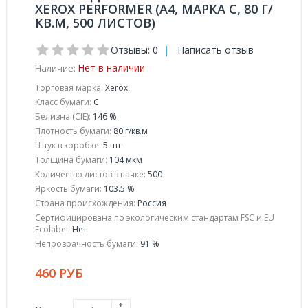
XEROX PERFORMER (А4, МАРКА C, 80 Г/
КВ.М, 500 ЛИСТОВ)
Отзывы: 0
|
Написать отзыв
Нет в наличии
Наличие:
Торговая марка:
Xerox
Класс бумаги:
C
Белизна (CIE):
146 %
Плотность бумаги:
80 г/кв.м
Штук в коробке:
5 шт.
Толщина бумаги:
104 мкм
Количество листов в пачке:
500
Яркость бумаги:
103.5 %
Страна происхождения:
Россия
Сертифицирована по экологическим стандартам FSC и EU
Ecolabel:
Нет
Непрозрачность бумаги:
91 %
460 РУБ