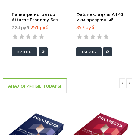
Папка-регистратор
Файл-вкладыш А4 40
Attache Economy без
мкм прозрачный
уголка 75 мм черная
гладкий 100 штук в
251 руб
357 руб
224 руб
упаковке
КУПИТЬ
КУПИТЬ
АНАЛОГИЧНЫЕ ТОВАРЫ