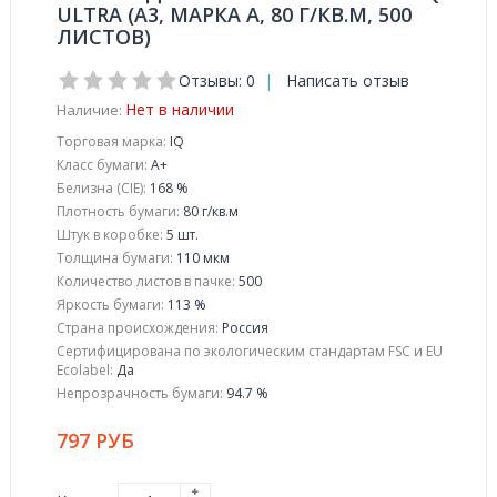
ULTRA (А3, МАРКА A, 80 Г/КВ.М, 500
ЛИСТОВ)
Отзывы: 0
|
Написать отзыв
Нет в наличии
Наличие:
Торговая марка:
IQ
Класс бумаги:
A+
Белизна (CIE):
168 %
Плотность бумаги:
80 г/кв.м
Штук в коробке:
5 шт.
Толщина бумаги:
110 мкм
Количество листов в пачке:
500
Яркость бумаги:
113 %
Страна происхождения:
Россия
Сертифицирована по экологическим стандартам FSC и EU
Ecolabel:
Да
Непрозрачность бумаги:
94.7 %
797 РУБ