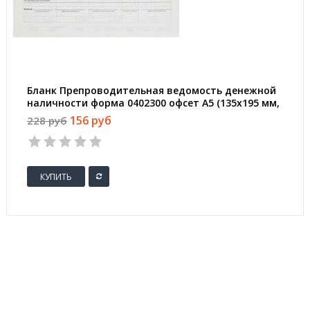
Бланк Препроводительная ведомость денежной
наличности форма 0402300 офсет А5 (135х195 мм,
99 листов, в термоусадочной пленке)
156 руб
228 руб
КУПИТЬ