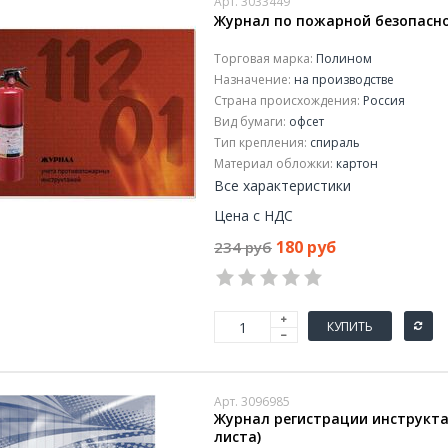
Арт. 3033449
Журнал по пожарной безопаснос
Торговая марка:
Полином
Назначение:
на производстве
Страна происхождения:
Россия
Вид бумаги:
офсeт
Тип крепления:
спираль
Материал обложки:
картон
Все характеристики
Цена с НДС
180 руб
234 руб
КУПИТЬ
Арт. 3096985
Журнал регистрации инструктаж
листа)