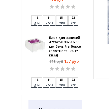
1
3
1
1
5
1
2
3
дни
часы
мин
сек
Блок для записей
Attache 90x90x50
мм белый в боксе
(плотность 80 г/
кв.м)
157 руб
178 руб
1
3
1
1
5
1
2
3
дни
часы
мин
сек