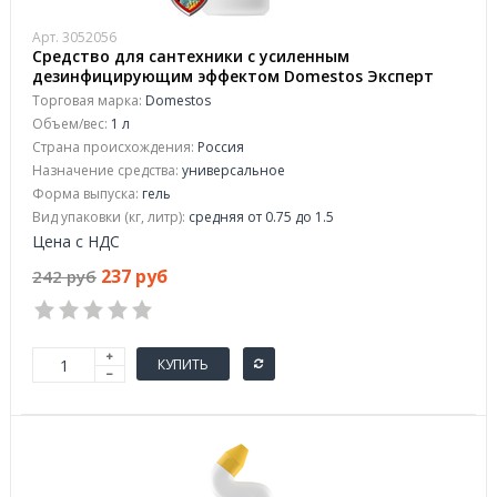
Арт. 3052056
Средство для сантехники с усиленным
дезинфицирующим эффектом Domestos Эксперт
Сила 7 Ультрабелый 1 л
Торговая марка:
Domestos
Объем/вес:
1 л
Страна происхождения:
Россия
Назначение средства:
универсальное
Форма выпуска:
гель
Вид упаковки (кг, литр):
средняя от 0.75 до 1.5
Цена с НДС
237 руб
242 руб
КУПИТЬ