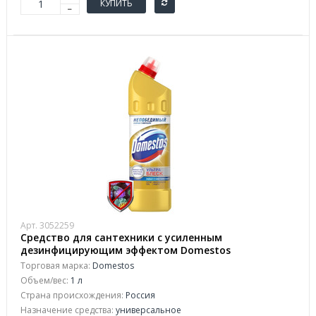
КУПИТЬ
Арт. 3052259
Средство для сантехники с усиленным
дезинфицирующим эффектом Domestos
Ультраблеск 1 л
Торговая марка:
Domestos
Объем/вес:
1 л
Страна происхождения:
Россия
Назначение средства:
универсальное