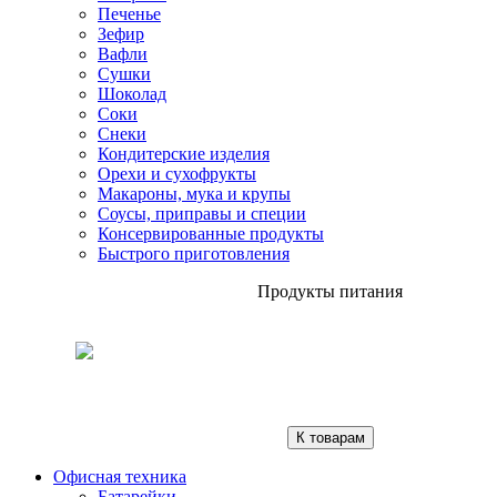
Печенье
Зефир
Вафли
Сушки
Шоколад
Соки
Снеки
Кондитерские изделия
Орехи и сухофрукты
Макароны, мука и крупы
Соусы, приправы и специи
Консервированные продукты
Быстрого приготовления
Продукты питания
К товарам
Офисная техника
Батарейки