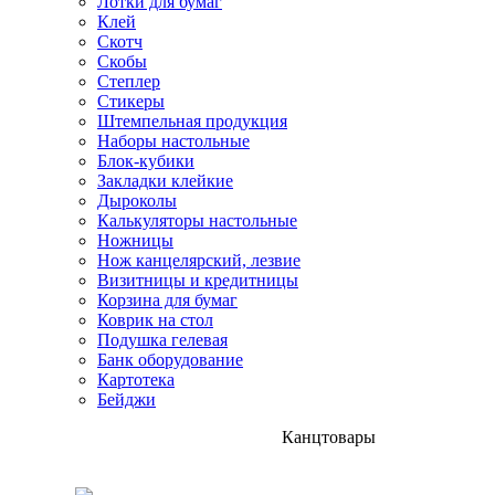
Лотки для бумаг
Клей
Скотч
Скобы
Степлер
Стикеры
Штемпельная продукция
Наборы настольные
Блок-кубики
Закладки клейкие
Дыроколы
Калькуляторы настольные
Ножницы
Нож канцелярский, лезвие
Визитницы и кредитницы
Корзина для бумаг
Коврик на стол
Подушка гелевая
Банк оборудование
Картотека
Бейджи
Канцтовары