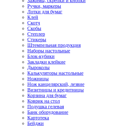
Зажимы, скрепки и кнопки
Ручки, маркеры
Лотки для бумаг
Клей
Скотч
Скобы
Степлер
Стикеры
Штемпельная продукция
Наборы настольные
Блок-кубики
Закладки клейкие
Дыроколы
Калькуляторы настольные
Ножницы
Нож канцелярский, лезвие
Визитницы и кредитницы
Корзина для бумаг
Коврик на стол
Подушка гелевая
Банк оборудование
Картотека
Бейджи