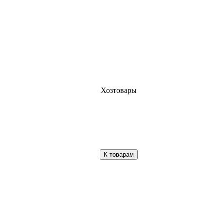
Хозтовары
К товарам