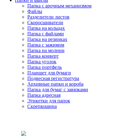
Папки и файлы
Папка с арочным механизмом
Файлы
Разделители листов
Скоросшиватели
Папка на кольцах
Папка с файлами
Папка на резинках
Папка с зажимом
Папка на молнии
Папка конверт
Папка уголок
Папка портфель
Планшет для бумаги
Подвесная регистратура
Архивные папки и короба
Папка для бумаг с завязками
Папка адресная
Этикетки для папок
Скрепкошина