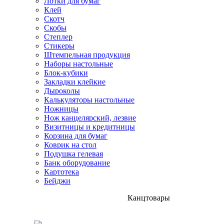
Лотки для бумаг
Клей
Скотч
Скобы
Степлер
Стикеры
Штемпельная продукция
Наборы настольные
Блок-кубики
Закладки клейкие
Дыроколы
Калькуляторы настольные
Ножницы
Нож канцелярский, лезвие
Визитницы и кредитницы
Корзина для бумаг
Коврик на стол
Подушка гелевая
Банк оборудование
Картотека
Бейджи
Канцтовары