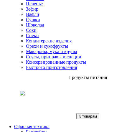
Печенье
Зефир
Вафли
Сушки
Шоколад
Соки
Снеки
Кондитерские изделия
Орехи и сухофрукты
Макароны, мука и крупы
Соусы, приправы и специи
Консервированные продукты
Быстрого приготовления
Продукты питания
К товарам
Офисная техника
Батарейки