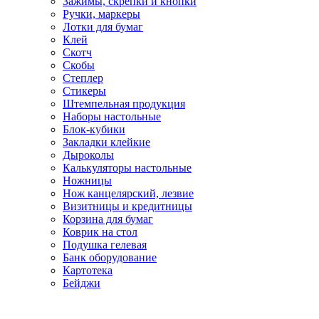
Зажимы, скрепки и кнопки
Ручки, маркеры
Лотки для бумаг
Клей
Скотч
Скобы
Степлер
Стикеры
Штемпельная продукция
Наборы настольные
Блок-кубики
Закладки клейкие
Дыроколы
Калькуляторы настольные
Ножницы
Нож канцелярский, лезвие
Визитницы и кредитницы
Корзина для бумаг
Коврик на стол
Подушка гелевая
Банк оборудование
Картотека
Бейджи