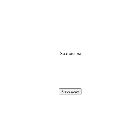
Хозтовары
К товарам