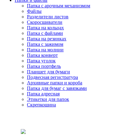
Папки и файлы
Папка с арочным механизмом
Файлы
Разделители листов
Скоросшиватели
Папка на кольцах
Папка с файлами
Папка на резинках
Папка с зажимом
Папка на молнии
Папка конверт
Папка уголок
Папка портфель
Планшет для бумаги
Подвесная регистратура
Архивные папки и короба
Папка для бумаг с завязками
Папка адресная
Этикетки для папок
Скрепкошина