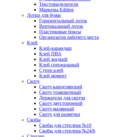
Текстовыделители
Маркеры Edding
Лотки для бумаг
Горизонтальный лоток
Вертикальный лоток
Пластиковые боксы
Организатор рабочего места
Клей
Клей-карандаш
Клей ПВА
Клей жидкий
Клей специальный
Супер клей
Клей момент
Скотч
Скотч канцелярский
Скотч упаковочный
Держатели для скотча
Скотч двусторонний
Скотч малярный
Скотч для разметки
Скобы
Скобы для степлера №10
Скобы для степлера №24/6
Степлер