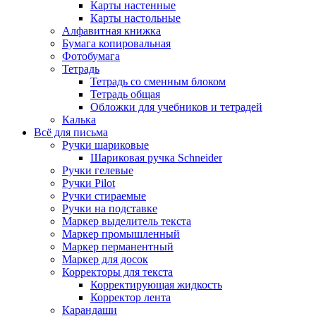
Карты настенные
Карты настольные
Алфавитная книжка
Бумага копировальная
Фотобумага
Тетрадь
Тетрадь со сменным блоком
Тетрадь общая
Обложки для учебников и тетрадей
Калька
Всё для письма
Ручки шариковые
Шариковая ручка Schneider
Ручки гелевые
Ручки Pilot
Ручки стираемые
Ручки на подставке
Маркер выделитель текста
Маркер промышленный
Маркер перманентный
Маркер для досок
Корректоры для текста
Корректирующая жидкость
Корректор лента
Карандаши