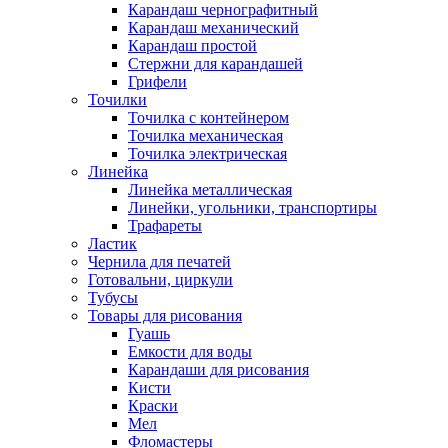
Карандаш чернографитный
Карандаш механический
Карандаш простой
Стержни для карандашей
Грифели
Точилки
Точилка с контейнером
Точилка механическая
Точилка электрическая
Линейка
Линейка металлическая
Линейки, угольники, транспортиры
Трафареты
Ластик
Чернила для печатей
Готовальни, циркули
Тубусы
Товары для рисования
Гуашь
Емкости для воды
Карандаши для рисования
Кисти
Краски
Мел
Фломастеры