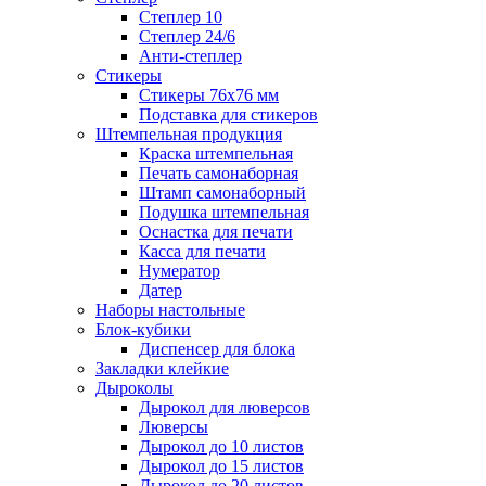
Степлер 10
Степлер 24/6
Анти-степлер
Стикеры
Стикеры 76x76 мм
Подставка для стикеров
Штемпельная продукция
Краска штемпельная
Печать самонаборная
Штамп самонаборный
Подушка штемпельная
Оснастка для печати
Касса для печати
Нумератор
Датер
Наборы настольные
Блок-кубики
Диспенсер для блока
Закладки клейкие
Дыроколы
Дырокол для люверсов
Люверсы
Дырокол до 10 листов
Дырокол до 15 листов
Дырокол до 20 листов