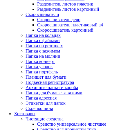
Разделитель листов пластик
Разделитель листов картонный
Скоросшиватели
Скоросшиватель дело
Скоросшиватель пластиковый а4
Скоросшиватель картонный
Папка на кольцах
Папка с файлами
Папка на резинках
Папка с зажимом
Папка на молнии
Папка конверт
Папка уголок
Папка портфель
Планшет для бумаги
Подвесная регистратура
Архивные папки и короба
Папка для бумаг с завязками
Папка адресная
Этикетки для папок
Скрепкошина
Хозтовары
Чистящие средства
Средство универсальное чистящее
Средство для прочистки труб