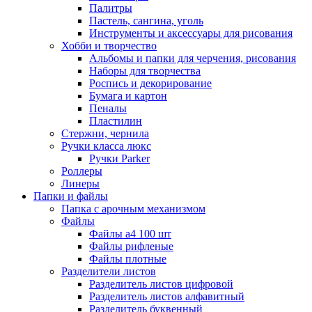
Палитры
Пастель, сангина, уголь
Инструменты и аксессуары для рисования
Хобби и творчество
Альбомы и папки для черчения, рисования
Наборы для творчества
Роспись и декорирование
Бумага и картон
Пеналы
Пластилин
Стержни, чернила
Ручки класса люкс
Ручки Parker
Роллеры
Линеры
Папки и файлы
Папка с арочным механизмом
Файлы
Файлы а4 100 шт
Файлы рифленые
Файлы плотные
Разделители листов
Разделитель листов цифровой
Разделитель листов алфавитный
Разделитель буквенный