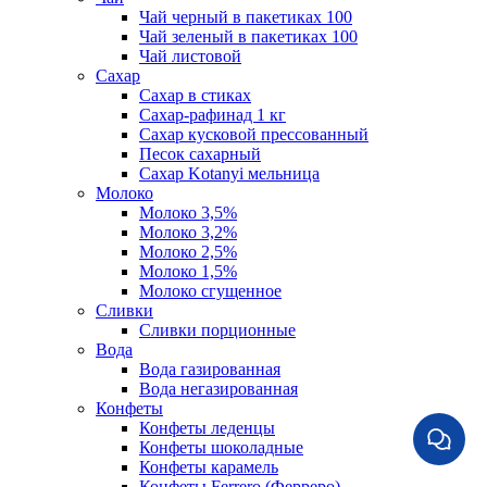
Чай черный в пакетиках 100
Чай зеленый в пакетиках 100
Чай листовой
Сахар
Сахар в стиках
Сахар-рафинад 1 кг
Сахар кусковой прессованный
Песок сахарный
Сахар Kotanyi мельница
Молоко
Молоко 3,5%
Молоко 3,2%
Молоко 2,5%
Молоко 1,5%
Молоко сгущенное
Сливки
Сливки порционные
Вода
Вода газированная
Вода негазированная
Конфеты
Конфеты леденцы
Конфеты шоколадные
Конфеты карамель
Конфеты Ferrero (Ферреро)