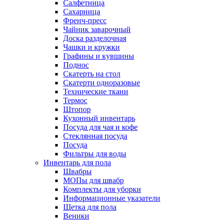
Салфетница
Сахарница
Френч-пресс
Чайник заварочный
Доска разделочная
Чашки и кружки
Графины и кувшины
Поднос
Скатерть на стол
Скатерти одноразовые
Технические ткани
Термос
Штопор
Кухонный инвентарь
Посуда для чая и кофе
Стеклянная посуда
Посуда
Фильтры для воды
Инвентарь для пола
Швабры
МОПы для швабр
Комплекты для уборки
Информационные указатели
Щетка для пола
Веники