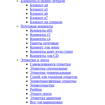
Блокноты и бизнес-тетради
Блокнот а4
Блокнот а5
Блокнот а6
Блокнот а7
Блокнот на спирали
Почтовые конверты
Конверты е65
Конверты с5
Конверты с4
Пакеты почтовые
Конверт для денег
Конверты кому куда стрип
Конверты для CD
Этикетки и лента
Самоклеящиеся этикетки
Этикетки специальные
Этикетки универсальные
Спрей для удаления этикеток
Термотрансферные этикетки
Термоэтикетки
Риббон
Этикет-лента
Этикетка защитная
Все для маркировки