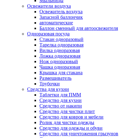
Мыльницы
Освежители воздуха
Освежитель воздуха
Запасной баллончик
автоматические
Баллон сменный для автоосвежителя
Одноразовая посуда
Стакан одноразовый
Тарелка одноразовая
Вилка одноразовая
Ложка одноразовая
Нож одноразовый
Чашка одноразовая
Крышка для стакана
Размешиватель
Трубочки
Средства для кухни
Таблетки для ПММ
Средство для кухни
Средство от накипи
Средство для чистки плит
Средство для ковров и мебели
Ролик для чистки одежды
Средство для одежды и обуви
Средство для уничтожения грызунов