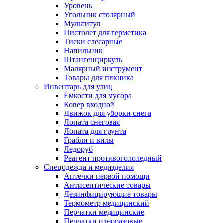
Уровень
Угольник столярный
Мультитул
Пистолет для герметика
Тиски слесарные
Напильник
Штангенциркуль
Малярный инструмент
Товары для пикника
Инвентарь для улиц
Ёмкости для мусора
Ковер входной
Движок для уборки снега
Лопата снеговая
Лопата для грунта
Грабли и вилы
Ледоруб
Реагент противогололедный
Спецодежда и медизделия
Аптечки первой помощи
Антисептические товары
Дезинфицирующие товары
Термометр медицинский
Перчатки медицинские
Перчатки одноразовые