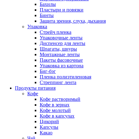
Бахилы
Пластыри и повязки
Бинты
Защита зрения, слуха, дыхания
Упаковка
Стрейч пленка
Упаковочные ленты
Диспенсер для ленты
Шпагаты, шнуры
Монтажные ленты
Пакеты фасовочные
Упаковка из картона
Биг-бэг
Пленка полиэтиленовая
Стреппинг лента
Продукты питания
Кофе
Кофе растворимый
Кофе в зернах
Кофе молотый
Кофе в капсулах
Цикорий
Капсулы
Какао
Чай