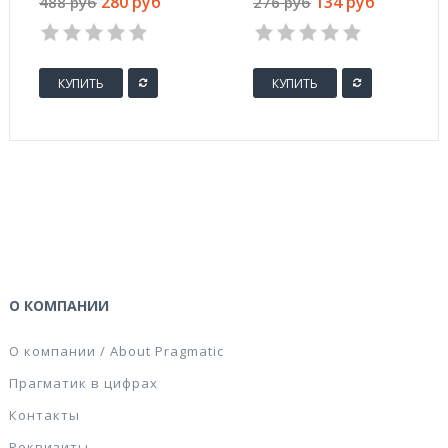
280 руб
134 руб
488 руб
276 руб
мм)
(диаметр 30 мм, 6
штук в упаковке)
КУПИТЬ
КУПИТЬ
О КОМПАНИИ
О компании / About Pragmatic
Прагматик в цифрах
Контакты
Реквизиты