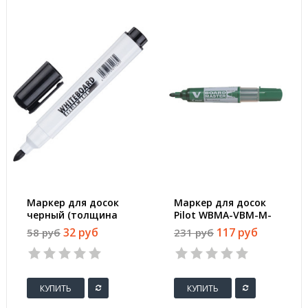
Маркер для досок
Маркер для досок
черный (толщина
Pilot WBMA-VBM-M-
линии 5 мм)
BG зеленый
32 руб
117 руб
58 руб
231 руб
(толщина линии 1-3
мм)
КУПИТЬ
КУПИТЬ