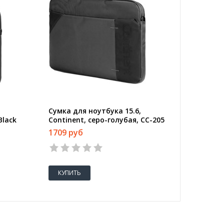
Сумка для ноутбука 15.6,
Сумка д
Black
Continent, серо-голубая, CC-205
Contine
GA
GB
1709 руб
1260 р
КУПИТЬ
КУПИТ