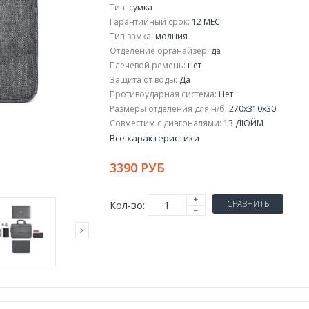
Тип:
сумка
Гарантийный срок:
12 МЕС
Тип замка:
молния
Отделение органайзер:
да
Плечевой ремень:
нет
Защита от воды:
Да
Противоударная система:
Нет
Размеры отделения для н/б:
270х310х30
Совместим с диагоналями:
13 ДЮЙМ
Все характеристики
3390 РУБ
СРАВНИТЬ
Кол-во: