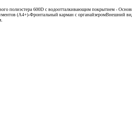
тового полиэстера 600D с водоотталкивающим покрытием - Осно
ментов (А4+)-Фронтальный карман с органайзеромВнешний вид 
м.