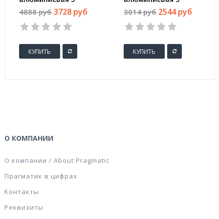
ступеней Сибртех
ступени Сибртех
3728 руб
2544 руб
4888 руб
3014 руб
97715
97713
КУПИТЬ
КУПИТЬ
О КОМПАНИИ
О компании / About Pragmatic
Прагматик в цифрах
Контакты
Реквизиты