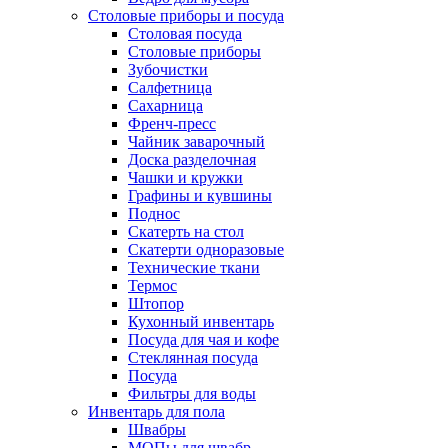
Столовые приборы и посуда
Столовая посуда
Столовые приборы
Зубочистки
Салфетница
Сахарница
Френч-пресс
Чайник заварочный
Доска разделочная
Чашки и кружки
Графины и кувшины
Поднос
Скатерть на стол
Скатерти одноразовые
Технические ткани
Термос
Штопор
Кухонный инвентарь
Посуда для чая и кофе
Стеклянная посуда
Посуда
Фильтры для воды
Инвентарь для пола
Швабры
МОПы для швабр