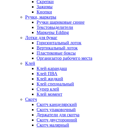
Скрепки
Зажимы
Кнопки
Ручки, маркеры
Ручки шариковые синие
Текстовыделители
Маркеры Edding
Лотки для бумаг
Горизонтальный лоток
Вертикальный лоток
Пластиковые боксы
Организатор рабочего места
Клей
Клей-карандаш
Клей ПВА
Клей жидкий
Клей специальный
Супер клей
Клей момент
Скотч
Скотч канцелярский
Скотч упаковочный
Держатели для скотча
Скотч двусторонний
Скотч малярный