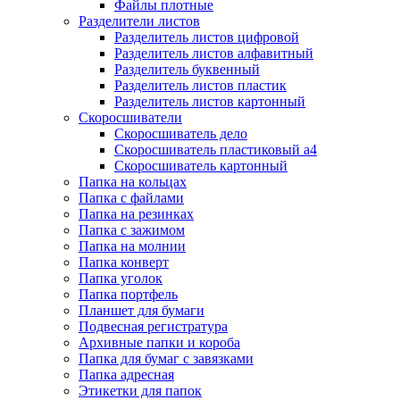
Файлы плотные
Разделители листов
Разделитель листов цифровой
Разделитель листов алфавитный
Разделитель буквенный
Разделитель листов пластик
Разделитель листов картонный
Скоросшиватели
Скоросшиватель дело
Скоросшиватель пластиковый а4
Скоросшиватель картонный
Папка на кольцах
Папка с файлами
Папка на резинках
Папка с зажимом
Папка на молнии
Папка конверт
Папка уголок
Папка портфель
Планшет для бумаги
Подвесная регистратура
Архивные папки и короба
Папка для бумаг с завязками
Папка адресная
Этикетки для папок