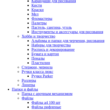
Карандаши для рисования
Кисти
Краски
Мел
Фломастеры
Палитры
Пастель, сангина, уголь
Инструменты и аксессуары для рисования
Хобби и творчество
Альбомы и папки для черчения, рисования
Наборы для творчества
Роспись и декорирование
Бумага и картон
Пеналы
Пластилин
Стержни, чернила
Ручки класса люкс
Ручки Parker
Роллеры
Линеры
Папки и файлы
Папка с арочным механизмом
Файлы
Файлы а4 100 шт
Файлы рифленые