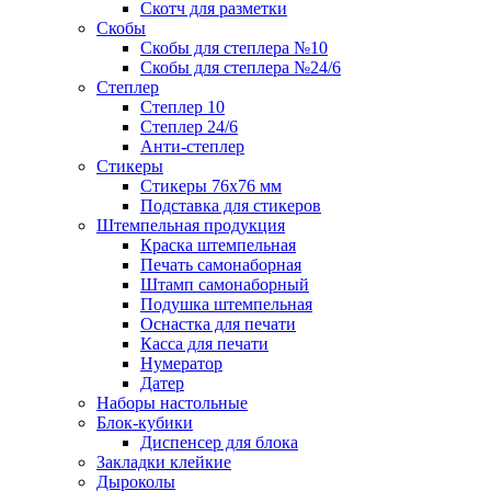
Скотч для разметки
Скобы
Скобы для степлера №10
Скобы для степлера №24/6
Степлер
Степлер 10
Степлер 24/6
Анти-степлер
Стикеры
Стикеры 76x76 мм
Подставка для стикеров
Штемпельная продукция
Краска штемпельная
Печать самонаборная
Штамп самонаборный
Подушка штемпельная
Оснастка для печати
Касса для печати
Нумератор
Датер
Наборы настольные
Блок-кубики
Диспенсер для блока
Закладки клейкие
Дыроколы