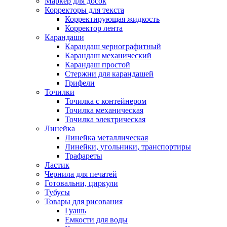
Маркер для досок
Корректоры для текста
Корректирующая жидкость
Корректор лента
Карандаши
Карандаш чернографитный
Карандаш механический
Карандаш простой
Стержни для карандашей
Грифели
Точилки
Точилка с контейнером
Точилка механическая
Точилка электрическая
Линейка
Линейка металлическая
Линейки, угольники, транспортиры
Трафареты
Ластик
Чернила для печатей
Готовальни, циркули
Тубусы
Товары для рисования
Гуашь
Емкости для воды