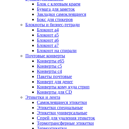
Блок с клеевым краем
Бумага для заметок
Закладки самоклеящиеся
Бокс для стикеров
Блокноты и бизнес-тетради
Блокнот а4
Блокнот а5
Блокнот а6
Блокнот а7
Блокнот на спирали
Почтовые конверты
Конверты е65
Конверты с5
Конверты с4
Пакеты почтовые
Конверт для денег
Конверты кому куда стрип
Конверты для CD
Этикетки и лента
Самоклеящиеся этикетки
Этикетки специальные
Этикетки универсальные
Спрей для удаления этикеток
Термотрансферные этикетки
Термоэтикетки