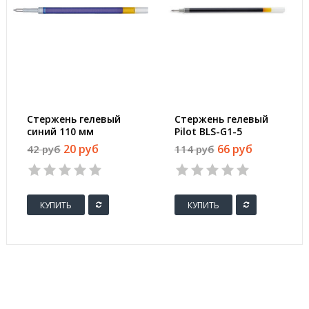
Стержень гелевый
Стержень гелевый
синий 110 мм
Pilot BLS-G1-5
(толщина линии 0.5
черный 129 мм
20 руб
66 руб
42 руб
114 руб
мм)
(толщина линии 0.3
мм)
КУПИТЬ
КУПИТЬ